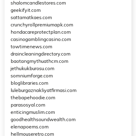
shalomcandlestores.com
geekifyit.com
sattamatkaes.com
crunchyrollpremiumapk.com
hondacareprotectplan.com
casinogamblingcasino.com
towtimenews.com
draincleaningdirectory.com
baotangmythuathcm.com
jethukukburosu.com
somniumforge.com
bloglibraries.com
luleburgaznakliyatfirmasi.com
thebapehoodie.com
parasosyal.com
enticingmuslim.com
goodhealthsoundwealth.com
elenapoems.com
hellmouseretro.com