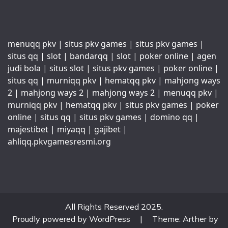
menuqq pkv
|
situs pkv games
|
situs pkv games
|
situs qq
|
slot
|
bandarqq
|
slot
|
poker online
|
agen
judi bola
|
situs slot
|
situs pkv games
|
poker online
|
situs qq
|
murniqq pkv
|
hematqq pkv
|
mahjong ways
2
|
mahjong ways 2
|
mahjong ways 2
|
menuqq pkv
|
murniqq pkv
|
hematqq pkv
|
situs pkv games
|
poker
online
|
situs qq
|
situs pkv games
|
domino qq
|
majestibet
|
miyaqq
|
gajibet
|
ahliqq.pkvgamesresmi.org
All Rights Reserved 2025.
Proudly powered by WordPress
|
Theme: Arther by