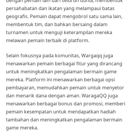
dengan pemain lain dari seluruh dunia, membentuk
persahabatan dan ikatan yang melampaui batas
geografis. Pemain dapat mengobrol satu sama lain,
membentuk tim, dan bahkan bersaing dalam
turnamen untuk menguji keterampilan mereka
melawan pemain terbaik di platform.
Selain fokusnya pada komunitas, Wargaqq juga
menawarkan pemain berbagai fitur yang dirancang
untuk meningkatkan pengalaman bermain game
mereka. Platform ini menawarkan berbagai opsi
pembayaran, memudahkan pemain untuk menyetor
dan menarik dana dengan aman. WaragaQQ juga
menawarkan berbagai bonus dan promosi, memberi
pemain kesempatan untuk mendapatkan hadiah
tambahan dan meningkatkan pengalaman bermain
game mereka.