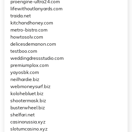
proengine-ultra24.com
lifewithoutlanyards.com
traida.net
kitchandhoney.com
metro-bistro.com
howtosolv.com
delicesdemanon.com
testboo.com
weddingdressstudio.com
premiumplox.com
yayosbk.com
neilhardie.biz
webmoneysurf.biz
kolohebluet.biz
shootermask.biz
busterwheel.biz
shelfari.net
casinorussia.xyz
slotumcasino.xyz