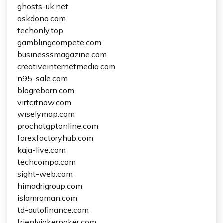
ghosts-uk.net
askdono.com
techonly.top
gamblingcompete.com
businesssmagazine.com
creativeinternetmedia.com
n95-sale.com
blogreborn.com
virtcitnow.com
wiselymap.com
prochatgptonline.com
forexfactoryhub.com
kaja-live.com
techcompa.com
sight-web.com
himadrigroup.com
islamroman.com
td-autofinance.com
frienlyjokerpoker.com