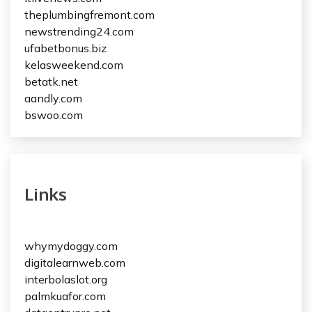
theplumbingfremont.com
newstrending24.com
ufabetbonus.biz
kelasweekend.com
betatk.net
aandly.com
bswoo.com
Links
whymydoggy.com
digitalearnweb.com
interbolaslot.org
palmkuafor.com