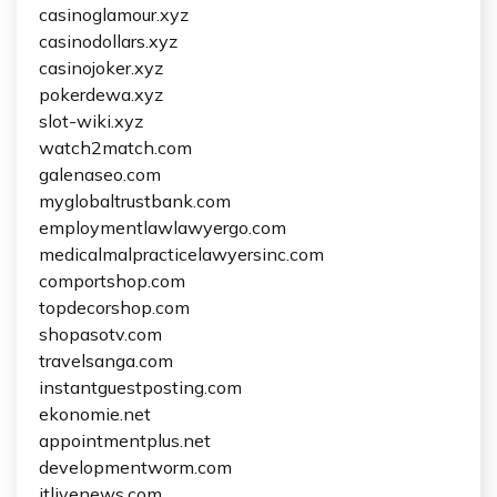
casinoglamour.xyz
casinodollars.xyz
casinojoker.xyz
pokerdewa.xyz
slot-wiki.xyz
watch2match.com
galenaseo.com
myglobaltrustbank.com
employmentlawlawyergo.com
medicalmalpracticelawyersinc.com
comportshop.com
topdecorshop.com
shopasotv.com
travelsanga.com
instantguestposting.com
ekonomie.net
appointmentplus.net
developmentworm.com
itlivenews.com