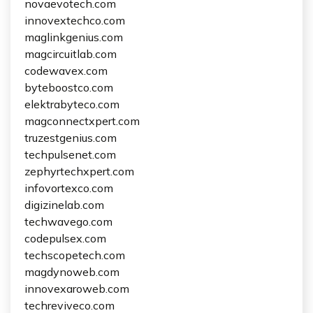
novaevotech.com
innovextechco.com
maglinkgenius.com
magcircuitlab.com
codewavex.com
byteboostco.com
elektrabyteco.com
magconnectxpert.com
truzestgenius.com
techpulsenet.com
zephyrtechxpert.com
infovortexco.com
digizinelab.com
techwavego.com
codepulsex.com
techscopetech.com
magdynoweb.com
innovexaroweb.com
techreviveco.com