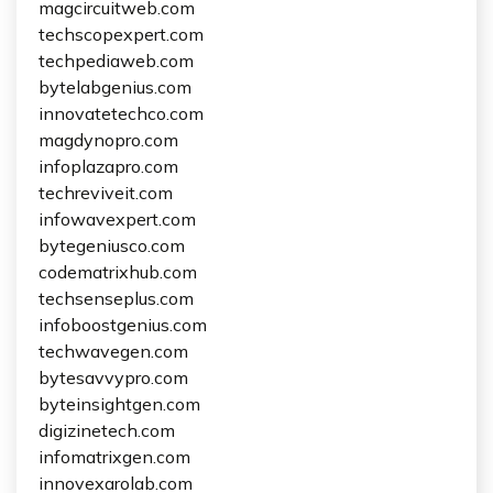
magcircuitweb.com
techscopexpert.com
techpediaweb.com
bytelabgenius.com
innovatetechco.com
magdynopro.com
infoplazapro.com
techreviveit.com
infowavexpert.com
bytegeniusco.com
codematrixhub.com
techsenseplus.com
infoboostgenius.com
techwavegen.com
bytesavvypro.com
byteinsightgen.com
digizinetech.com
infomatrixgen.com
innovexarolab.com