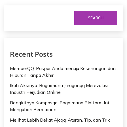
n
SEARCH
a
v
i
g
Recent Posts
a
MemberQQ: Paspor Anda menuju Kesenangan dan
t
Hiburan Tanpa Akhir
i
Ikuti Aksinya: Bagaimana Juraganqq Merevolusi
o
Industri Perjudian Online
n
Bangkitnya Kompasqq: Bagaimana Platform Ini
Mengubah Permainan
Melihat Lebih Dekat Ajoqq: Aturan, Tip, dan Trik