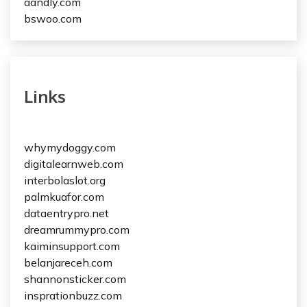
aandly.com
bswoo.com
Links
whymydoggy.com
digitalearnweb.com
interbolaslot.org
palmkuafor.com
dataentrypro.net
dreamrummypro.com
kaiminsupport.com
belanjareceh.com
shannonsticker.com
insprationbuzz.com