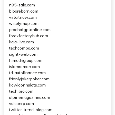
n95-sale.com
blogreborn.com
virtcitnow.com
wiselymap.com
prochatgptonline.com
forexfactoryhub.com
kaja-live.com
techcompa.com
sight-web.com
himadrigroup.com
islamroman.com
td-autofinance.com
frienlyjokerpoker.com
kowloonnslots.com
techibro.com
alpinemagazines.com
vulcanrp.com
twitter-trend-blog.com