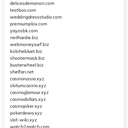
delicesdemanon.com
testboo.com
weddingdressstudio.com
premiumplox.com
yayosbk.com
neilhardie.biz
webmoneysurf.biz
kolohebluet.biz
shootermask.biz
busterwheel.biz
shelfari.net
casinorussia.xyz
slotumcasino.xyz
casinoglamour.xyz
casinodollars.xyz
casinojoker.xyz
pokerdewa.xyz
slot-wiki.xyz
watch2match.com