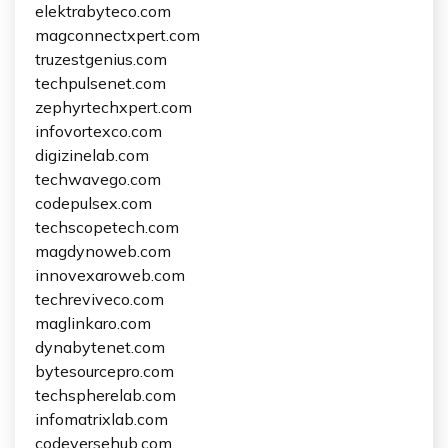
elektrabyteco.com
magconnectxpert.com
truzestgenius.com
techpulsenet.com
zephyrtechxpert.com
infovortexco.com
digizinelab.com
techwavego.com
codepulsex.com
techscopetech.com
magdynoweb.com
innovexaroweb.com
techreviveco.com
maglinkaro.com
dynabytenet.com
bytesourcepro.com
techspherelab.com
infomatrixlab.com
codeversehub.com