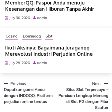
MemberQQ: Paspor Anda menuju
Kesenangan dan Hiburan Tanpa Akhir
July 30, 2026
admin
Casino
Dominoqq
Slot
Ikuti Aksinya: Bagaimana Juraganqq
Merevolusi Industri Perjudian Online
July 29, 2026
admin
P
Previous:
Next:
Dapatkan game Anda
Situs Slot Terpercaya –
o
dengan INDOQQ: Platform
Panduan Lengkap Menang
s
perjudian online teratas
di Slot PG dengan Fitur
Scatter
t