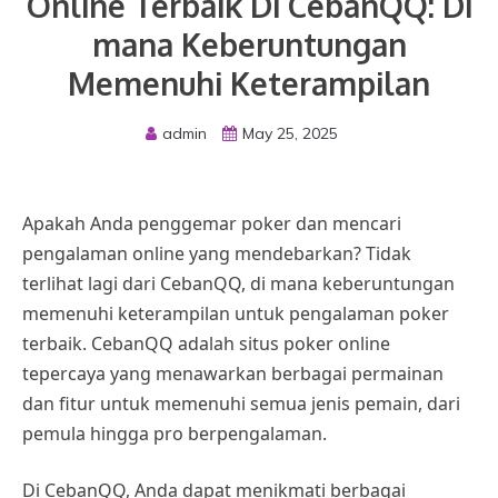
Online Terbaik Di CebanQQ: Di
mana Keberuntungan
Memenuhi Keterampilan
admin
May 25, 2025
Apakah Anda penggemar poker dan mencari
pengalaman online yang mendebarkan? Tidak
terlihat lagi dari CebanQQ, di mana keberuntungan
memenuhi keterampilan untuk pengalaman poker
terbaik. CebanQQ adalah situs poker online
tepercaya yang menawarkan berbagai permainan
dan fitur untuk memenuhi semua jenis pemain, dari
pemula hingga pro berpengalaman.
Di CebanQQ, Anda dapat menikmati berbagai