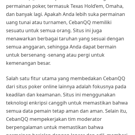
permainan poker, termasuk Texas Hold’em, Omaha,
dan banyak lagi. Apakah Anda lebih suka permainan
uang tunai atau turnamen, CebanQQ memiliki
sesuatu untuk semua orang. Situs ini juga
menawarkan berbagai taruhan yang sesuai dengan
semua anggaran, sehingga Anda dapat bermain
untuk bersenang -senang atau pergi untuk
kemenangan besar.
Salah satu fitur utama yang membedakan CebanQQ
dari situs poker online lainnya adalah fokusnya pada
keadilan dan keamanan. Situs ini menggunakan
teknologi enkripsi canggih untuk memastikan bahwa
semua data pemain tetap aman dan aman. Selain itu,
CebanQQ mempekerjakan tim moderator
berpengalaman untuk memastikan bahwa