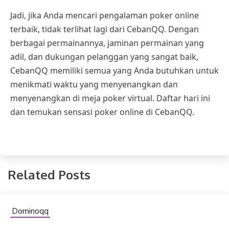
Jadi, jika Anda mencari pengalaman poker online
terbaik, tidak terlihat lagi dari CebanQQ. Dengan
berbagai permainannya, jaminan permainan yang
adil, dan dukungan pelanggan yang sangat baik,
CebanQQ memiliki semua yang Anda butuhkan untuk
menikmati waktu yang menyenangkan dan
menyenangkan di meja poker virtual. Daftar hari ini
dan temukan sensasi poker online di CebanQQ.
Related Posts
Dominoqq