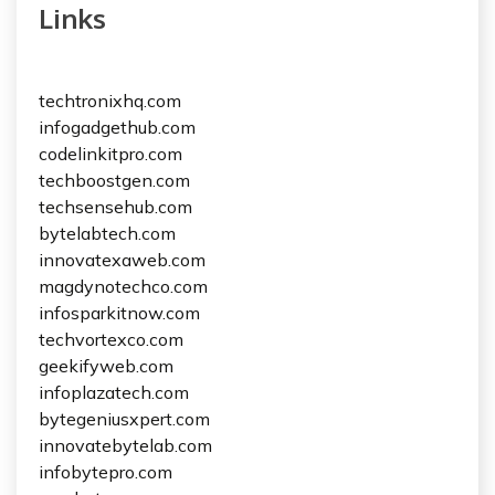
Links
techtronixhq.com
infogadgethub.com
codelinkitpro.com
techboostgen.com
techsensehub.com
bytelabtech.com
innovatexaweb.com
magdynotechco.com
infosparkitnow.com
techvortexco.com
geekifyweb.com
infoplazatech.com
bytegeniusxpert.com
innovatebytelab.com
infobytepro.com