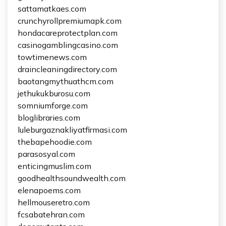
sattamatkaes.com
crunchyrollpremiumapk.com
hondacareprotectplan.com
casinogamblingcasino.com
towtimenews.com
draincleaningdirectory.com
baotangmythuathcm.com
jethukukburosu.com
somniumforge.com
bloglibraries.com
luleburgaznakliyatfirmasi.com
thebapehoodie.com
parasosyal.com
enticingmuslim.com
goodhealthsoundwealth.com
elenapoems.com
hellmouseretro.com
fcsabatehran.com