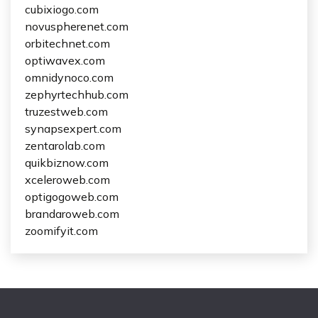
cubixiogo.com
novuspherenet.com
orbitechnet.com
optiwavex.com
omnidynoco.com
zephyrtechhub.com
truzestweb.com
synapsexpert.com
zentarolab.com
quikbiznow.com
xceleroweb.com
optigogoweb.com
brandaroweb.com
zoomifyit.com