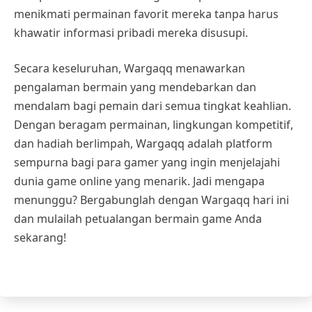
menikmati permainan favorit mereka tanpa harus
khawatir informasi pribadi mereka disusupi.
Secara keseluruhan, Wargaqq menawarkan
pengalaman bermain yang mendebarkan dan
mendalam bagi pemain dari semua tingkat keahlian.
Dengan beragam permainan, lingkungan kompetitif,
dan hadiah berlimpah, Wargaqq adalah platform
sempurna bagi para gamer yang ingin menjelajahi
dunia game online yang menarik. Jadi mengapa
menunggu? Bergabunglah dengan Wargaqq hari ini
dan mulailah petualangan bermain game Anda
sekarang!