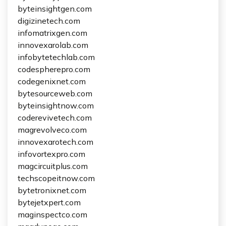
byteinsightgen.com
digizinetech.com
infomatrixgen.com
innovexarolab.com
infobytetechlab.com
codespherepro.com
codegenixnet.com
bytesourceweb.com
byteinsightnow.com
coderevivetech.com
magrevolveco.com
innovexarotech.com
infovortexpro.com
magcircuitplus.com
techscopeitnow.com
bytetronixnet.com
bytejetxpert.com
maginspectco.com