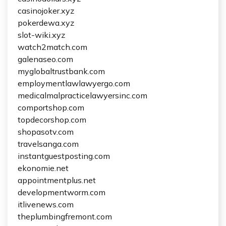
casinojoker.xyz
pokerdewa.xyz
slot-wiki.xyz
watch2match.com
galenaseo.com
myglobaltrustbank.com
employmentlawlawyergo.com
medicalmalpracticelawyersinc.com
comportshop.com
topdecorshop.com
shopasotv.com
travelsanga.com
instantguestposting.com
ekonomie.net
appointmentplus.net
developmentworm.com
itlivenews.com
theplumbingfremont.com