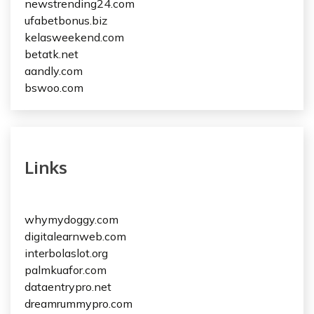
newstrending24.com
ufabetbonus.biz
kelasweekend.com
betatk.net
aandly.com
bswoo.com
Links
whymydoggy.com
digitalearnweb.com
interbolaslot.org
palmkuafor.com
dataentrypro.net
dreamrummypro.com