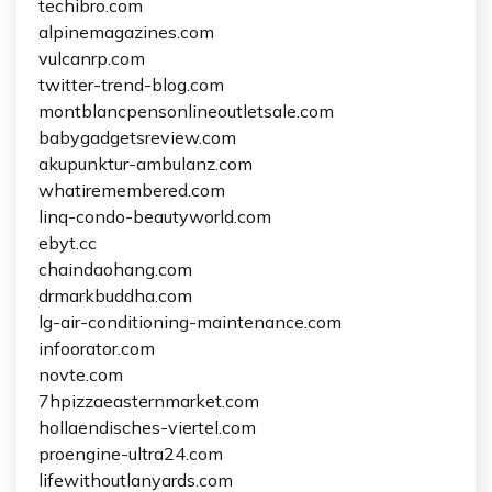
techibro.com
alpinemagazines.com
vulcanrp.com
twitter-trend-blog.com
montblancpensonlineoutletsale.com
babygadgetsreview.com
akupunktur-ambulanz.com
whatiremembered.com
linq-condo-beautyworld.com
ebyt.cc
chaindaohang.com
drmarkbuddha.com
lg-air-conditioning-maintenance.com
infoorator.com
novte.com
7hpizzaeasternmarket.com
hollaendisches-viertel.com
proengine-ultra24.com
lifewithoutlanyards.com