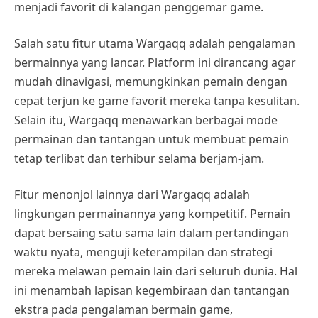
menjadi favorit di kalangan penggemar game.
Salah satu fitur utama Wargaqq adalah pengalaman
bermainnya yang lancar. Platform ini dirancang agar
mudah dinavigasi, memungkinkan pemain dengan
cepat terjun ke game favorit mereka tanpa kesulitan.
Selain itu, Wargaqq menawarkan berbagai mode
permainan dan tantangan untuk membuat pemain
tetap terlibat dan terhibur selama berjam-jam.
Fitur menonjol lainnya dari Wargaqq adalah
lingkungan permainannya yang kompetitif. Pemain
dapat bersaing satu sama lain dalam pertandingan
waktu nyata, menguji keterampilan dan strategi
mereka melawan pemain lain dari seluruh dunia. Hal
ini menambah lapisan kegembiraan dan tantangan
ekstra pada pengalaman bermain game,