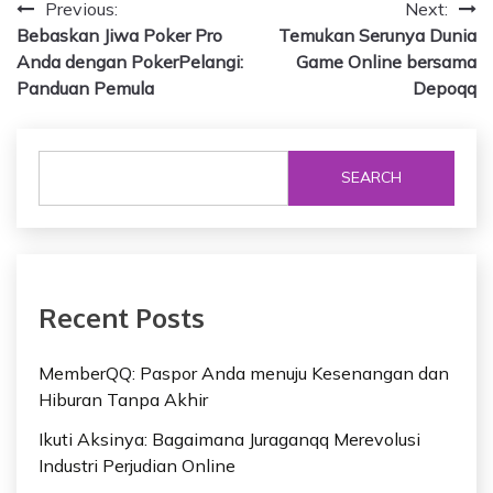
P
Previous:
Next:
Bebaskan Jiwa Poker Pro
Temukan Serunya Dunia
o
Anda dengan PokerPelangi:
Game Online bersama
s
Panduan Pemula
Depoqq
t
n
SEARCH
a
v
i
Recent Posts
g
a
MemberQQ: Paspor Anda menuju Kesenangan dan
Hiburan Tanpa Akhir
t
Ikuti Aksinya: Bagaimana Juraganqq Merevolusi
i
Industri Perjudian Online
o