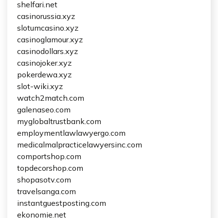
shelfari.net
casinorussia.xyz
slotumcasino.xyz
casinoglamour.xyz
casinodollars.xyz
casinojoker.xyz
pokerdewa.xyz
slot-wiki.xyz
watch2match.com
galenaseo.com
myglobaltrustbank.com
employmentlawlawyergo.com
medicalmalpracticelawyersinc.com
comportshop.com
topdecorshop.com
shopasotv.com
travelsanga.com
instantguestposting.com
ekonomie.net