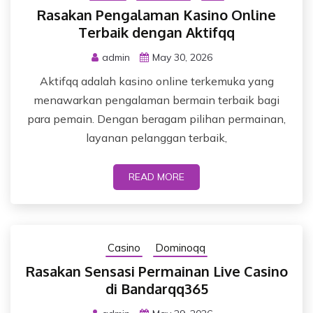
Rasakan Pengalaman Kasino Online
Terbaik dengan Aktifqq
admin
May 30, 2026
Aktifqq adalah kasino online terkemuka yang
menawarkan pengalaman bermain terbaik bagi
para pemain. Dengan beragam pilihan permainan,
layanan pelanggan terbaik,
READ MORE
Casino
Dominoqq
Rasakan Sensasi Permainan Live Casino
di Bandarqq365