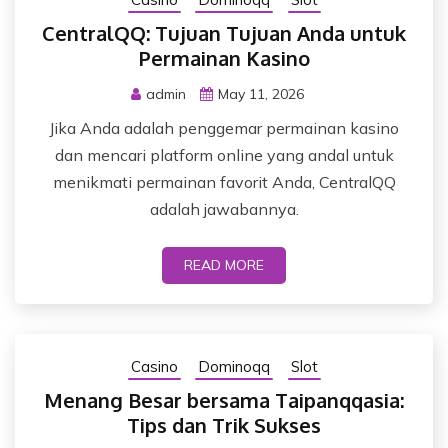
CentralQQ: Tujuan Tujuan Anda untuk
Permainan Kasino
admin
May 11, 2026
Jika Anda adalah penggemar permainan kasino
dan mencari platform online yang andal untuk
menikmati permainan favorit Anda, CentralQQ
adalah jawabannya.
READ MORE
Casino
Dominoqq
Slot
Menang Besar bersama Taipanqqasia:
Tips dan Trik Sukses