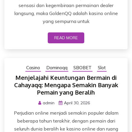
sensasi dan kegembiraan permainan dealer
langsung, maka GoldenQQ adalah kasino online
yang sempurna untuk
READ MORE
Casino
Dominoqq
SBOBET
Slot
Menjelajahi Keuntungan Bermain di
Cahayaqq: Mengapa Semakin Banyak
Pemain yang Beralih
admin
April 30, 2026
Perjudian online menjadi semakin populer dalam
beberapa tahun terakhir, dengan pemain dari
seluruh dunia beralih ke kasino online dan ruang