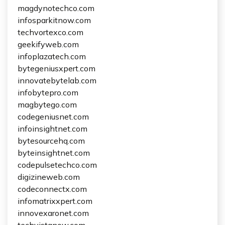
magdynotechco.com
infosparkitnow.com
techvortexco.com
geekifyweb.com
infoplazatech.com
bytegeniusxpert.com
innovatebytelab.com
infobytepro.com
magbytego.com
codegeniusnet.com
infoinsightnet.com
bytesourcehq.com
byteinsightnet.com
codepulsetechco.com
digizineweb.com
codeconnectx.com
infomatrixxpert.com
innovexaronet.com