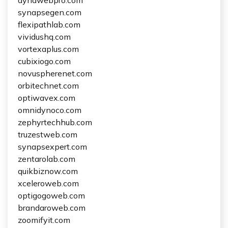
dynawebpro.com
synapsegen.com
flexipathlab.com
vividushq.com
vortexaplus.com
cubixiogo.com
novuspherenet.com
orbitechnet.com
optiwavex.com
omnidynoco.com
zephyrtechhub.com
truzestweb.com
synapsexpert.com
zentarolab.com
quikbiznow.com
xceleroweb.com
optigogoweb.com
brandaroweb.com
zoomifyit.com