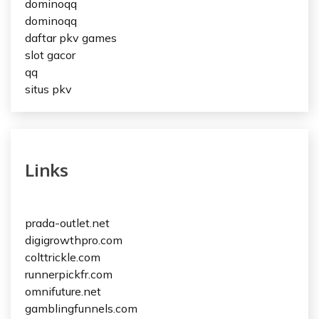
dominoqq
dominoqq
daftar pkv games
slot gacor
qq
situs pkv
Links
prada-outlet.net
digigrowthpro.com
colttrickle.com
runnerpickfr.com
omnifuture.net
gamblingfunnels.com