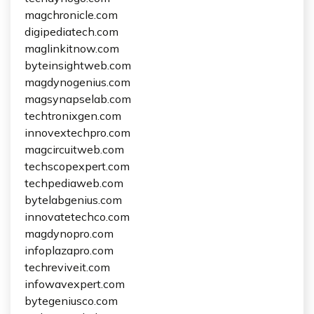
magchronicle.com
digipediatech.com
maglinkitnow.com
byteinsightweb.com
magdynogenius.com
magsynapselab.com
techtronixgen.com
innovextechpro.com
magcircuitweb.com
techscopexpert.com
techpediaweb.com
bytelabgenius.com
innovatetechco.com
magdynopro.com
infoplazapro.com
techreviveit.com
infowavexpert.com
bytegeniusco.com