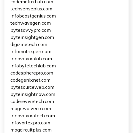
codematrixhub.com
techsenseplus.com
infoboostgenius.com
techwavegen.com
bytesavvypro.com
byteinsightgen.com
digizinetech.com
infomatrixgen.com
innovexarolab.com
infobytetechlab.com
codespherepro.com
codegenixnet.com
bytesourceweb.com
byteinsightnow.com
coderevivetech.com
magrevolveco.com
innovexarotech.com
infovortexpro.com
magcircuitplus.com