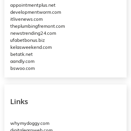
appointmentplus.net
developmentworm.com
itlivenews.com
theplumbingfremont.com
newstrending24.com
ufabetbonus.biz
kelasweekend.com
betatk.net
aandly.com
bswoo.com
Links
whymydoggy.com
digitalearnweb.com