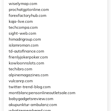
wiselymap.com
prochatgptonline.com
forexfactoryhub.com
kaja-live.com
techcompa.com
sight-web.com
himadrigroup.com
islamroman.com
td-autofinance.com
frienlyjokerpoker.com
kowloonnslots.com
techibro.com
alpinemagazines.com
vulcanrp.com
twitter-trend-blog.com
montblancpensonlineoutletsale.com
babygadgetsreview.com
akupunktur-ambulanz.com
whatiremembered.com