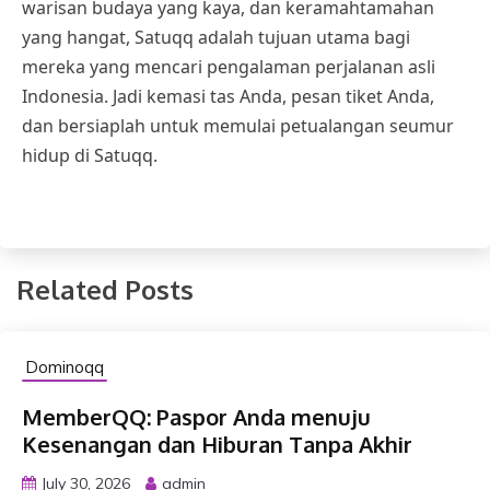
warisan budaya yang kaya, dan keramahtamahan
yang hangat, Satuqq adalah tujuan utama bagi
mereka yang mencari pengalaman perjalanan asli
Indonesia. Jadi kemasi tas Anda, pesan tiket Anda,
dan bersiaplah untuk memulai petualangan seumur
hidup di Satuqq.
Related Posts
Dominoqq
MemberQQ: Paspor Anda menuju
Kesenangan dan Hiburan Tanpa Akhir
July 30, 2026
admin