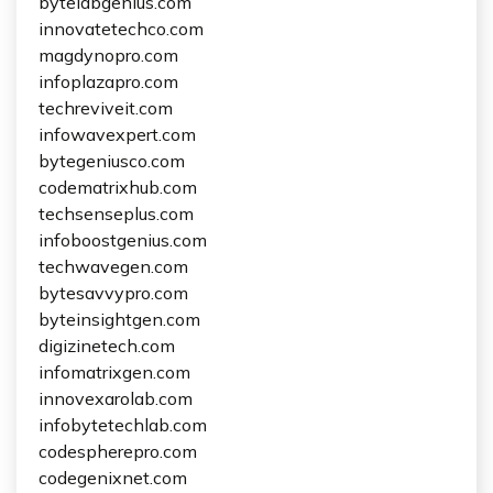
bytelabgenius.com
innovatetechco.com
magdynopro.com
infoplazapro.com
techreviveit.com
infowavexpert.com
bytegeniusco.com
codematrixhub.com
techsenseplus.com
infoboostgenius.com
techwavegen.com
bytesavvypro.com
byteinsightgen.com
digizinetech.com
infomatrixgen.com
innovexarolab.com
infobytetechlab.com
codespherepro.com
codegenixnet.com