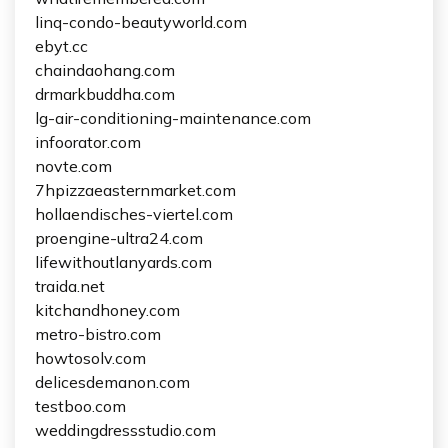
linq-condo-beautyworld.com
ebyt.cc
chaindaohang.com
drmarkbuddha.com
lg-air-conditioning-maintenance.com
infoorator.com
novte.com
7hpizzaeasternmarket.com
hollaendisches-viertel.com
proengine-ultra24.com
lifewithoutlanyards.com
traida.net
kitchandhoney.com
metro-bistro.com
howtosolv.com
delicesdemanon.com
testboo.com
weddingdressstudio.com