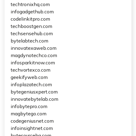
techtronixhq.com
infogadgethub.com
codelinkitpro.com
techboostgen.com
techsensehub.com
bytelabtech.com
innovatexaweb.com
magdynotechco.com
infosparkitnow.com
techvortexco.com
geekifyweb.com
infoplazatech.com
bytegeniusxpert.com
innovatebytelab.com
infobytepro.com
magbytego.com
codegeniusnet.com
infoinsightnet.com
bytesourcehq.com