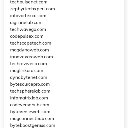
techpulsenet.com
zephyrtechxpert.com
infovortexco.com
digizinelab.com
techwavego.com
codepulsex.com
techscopetech.com
magdynoweb.com
innovexaroweb.com
techreviveco.com
maglinkaro.com
dynabytenet.com
bytesourcepro.com
techspherelab.com
infomatrixlab.com
codeversehub.com
byteverseweb.com
magconnecthub.com
byteboostgenius.com