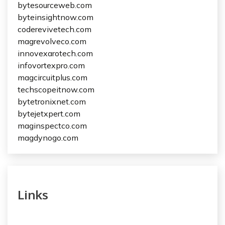
bytesourceweb.com
byteinsightnow.com
coderevivetech.com
magrevolveco.com
innovexarotech.com
infovortexpro.com
magcircuitplus.com
techscopeitnow.com
bytetronixnet.com
bytejetxpert.com
maginspectco.com
magdynogo.com
Links