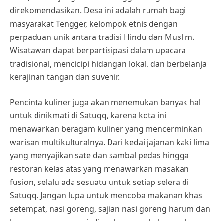
direkomendasikan. Desa ini adalah rumah bagi
masyarakat Tengger, kelompok etnis dengan
perpaduan unik antara tradisi Hindu dan Muslim.
Wisatawan dapat berpartisipasi dalam upacara
tradisional, mencicipi hidangan lokal, dan berbelanja
kerajinan tangan dan suvenir.
Pencinta kuliner juga akan menemukan banyak hal
untuk dinikmati di Satuqq, karena kota ini
menawarkan beragam kuliner yang mencerminkan
warisan multikulturalnya. Dari kedai jajanan kaki lima
yang menyajikan sate dan sambal pedas hingga
restoran kelas atas yang menawarkan masakan
fusion, selalu ada sesuatu untuk setiap selera di
Satuqq. Jangan lupa untuk mencoba makanan khas
setempat, nasi goreng, sajian nasi goreng harum dan