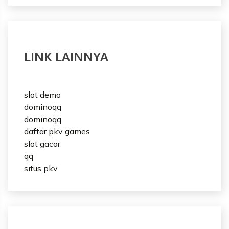
LINK LAINNYA
slot demo
dominoqq
dominoqq
daftar pkv games
slot gacor
qq
situs pkv