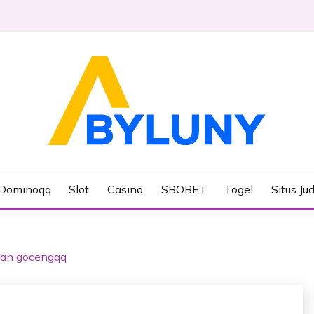
 mendukung e-wallet GoPay untuk transaksi yang lebih muda
R DI SITUS SLOT TE
WALLET GOPAY
Dominoqq
Slot
Casino
SBOBET
Togel
Situs Ju
gan gocengqq