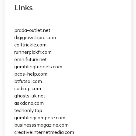
Links
prada-outlet.net
digigrowthpro.com
colttrickle.com
runnerpickfr.com
omnifuture.net
gamblingfunnels.com
pcos-help.com
btfutsal.com
codirop.com
ghosts-uk.net
askdono.com
techonly.top
gamblingcompete.com
businesssmagazine.com
creativeinternetmedia.com