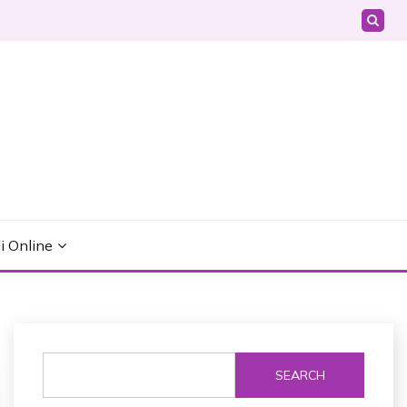
h dan cepat.
RPERCAYA DENGAN E-
di Online
SEARCH