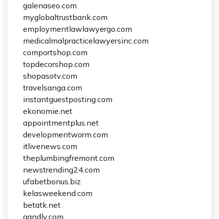
galenaseo.com
myglobaltrustbank.com
employmentlawlawyergo.com
medicalmalpracticelawyersinc.com
comportshop.com
topdecorshop.com
shopasotv.com
travelsanga.com
instantguestposting.com
ekonomie.net
appointmentplus.net
developmentworm.com
itlivenews.com
theplumbingfremont.com
newstrending24.com
ufabetbonus.biz
kelasweekend.com
betatk.net
aandly.com