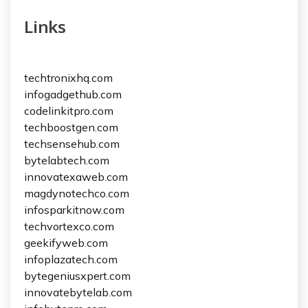
Links
techtronixhq.com
infogadgethub.com
codelinkitpro.com
techboostgen.com
techsensehub.com
bytelabtech.com
innovatexaweb.com
magdynotechco.com
infosparkitnow.com
techvortexco.com
geekifyweb.com
infoplazatech.com
bytegeniusxpert.com
innovatebytelab.com