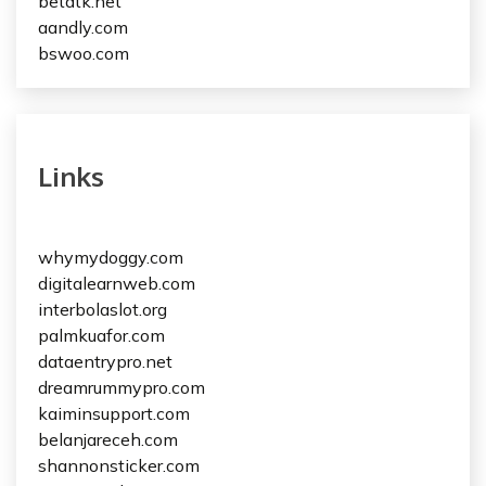
betatk.net
aandly.com
bswoo.com
Links
whymydoggy.com
digitalearnweb.com
interbolaslot.org
palmkuafor.com
dataentrypro.net
dreamrummypro.com
kaiminsupport.com
belanjareceh.com
shannonsticker.com