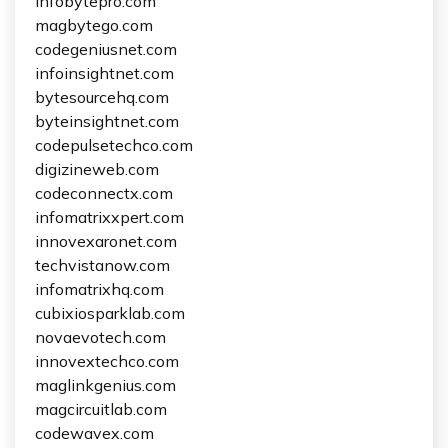
infobytepro.com
magbytego.com
codegeniusnet.com
infoinsightnet.com
bytesourcehq.com
byteinsightnet.com
codepulsetechco.com
digizineweb.com
codeconnectx.com
infomatrixxpert.com
innovexaronet.com
techvistanow.com
infomatrixhq.com
cubixiosparklab.com
novaevotech.com
innovextechco.com
maglinkgenius.com
magcircuitlab.com
codewavex.com