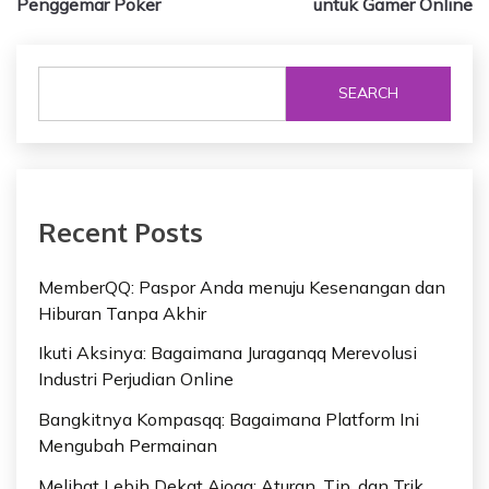
s
Penggemar Poker
untuk Gamer Online
t
n
SEARCH
a
v
i
Recent Posts
g
a
MemberQQ: Paspor Anda menuju Kesenangan dan
Hiburan Tanpa Akhir
t
Ikuti Aksinya: Bagaimana Juraganqq Merevolusi
i
Industri Perjudian Online
o
Bangkitnya Kompasqq: Bagaimana Platform Ini
n
Mengubah Permainan
Melihat Lebih Dekat Ajoqq: Aturan, Tip, dan Trik