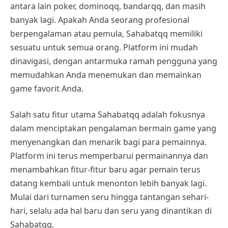
antara lain poker, dominoqq, bandarqq, dan masih
banyak lagi. Apakah Anda seorang profesional
berpengalaman atau pemula, Sahabatqq memiliki
sesuatu untuk semua orang. Platform ini mudah
dinavigasi, dengan antarmuka ramah pengguna yang
memudahkan Anda menemukan dan memainkan
game favorit Anda.
Salah satu fitur utama Sahabatqq adalah fokusnya
dalam menciptakan pengalaman bermain game yang
menyenangkan dan menarik bagi para pemainnya.
Platform ini terus memperbarui permainannya dan
menambahkan fitur-fitur baru agar pemain terus
datang kembali untuk menonton lebih banyak lagi.
Mulai dari turnamen seru hingga tantangan sehari-
hari, selalu ada hal baru dan seru yang dinantikan di
Sahabatqq.