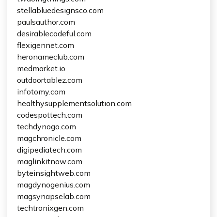
stellabluedesignsco.com
paulsauthor.com
desirablecodeful.com
flexigennet.com
heronameclub.com
medmarket.io
outdoortablez.com
infotomy.com
healthysupplementsolution.com
codespottech.com
techdynogo.com
magchronicle.com
digipediatech.com
maglinkitnow.com
byteinsightweb.com
magdynogenius.com
magsynapselab.com
techtronixgen.com