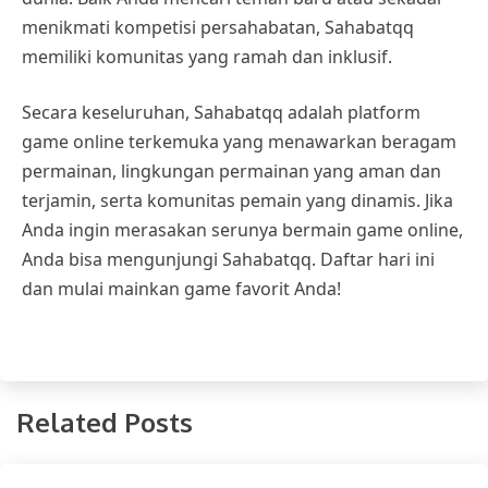
menikmati kompetisi persahabatan, Sahabatqq
memiliki komunitas yang ramah dan inklusif.
Secara keseluruhan, Sahabatqq adalah platform
game online terkemuka yang menawarkan beragam
permainan, lingkungan permainan yang aman dan
terjamin, serta komunitas pemain yang dinamis. Jika
Anda ingin merasakan serunya bermain game online,
Anda bisa mengunjungi Sahabatqq. Daftar hari ini
dan mulai mainkan game favorit Anda!
Related Posts