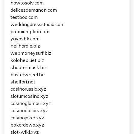
howtosolv.com
delicesdemanon.com
testboo.com
weddingdressstudio.com
premiumplox.com
yayosbk.com
neilhardie.biz
webmoneysurf.biz
kolohebluet.biz
shootermask.biz
busterwheel.biz
shelfari.net
casinorussia.xyz
slotumcasino.xyz
casinoglamour.xyz
casinodollars.xyz
casinojoker.xyz
pokerdewa.xyz
slot-wiki.xyz