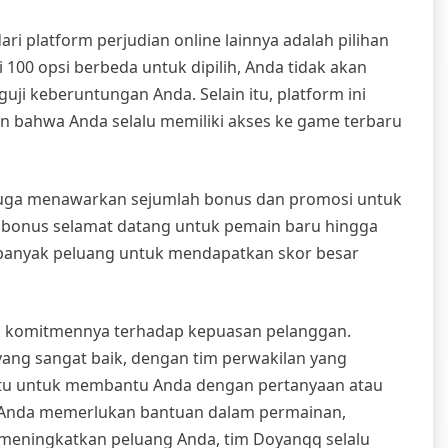
i platform perjudian online lainnya adalah pilihan
00 opsi berbeda untuk dipilih, Anda tidak akan
ji keberuntungan Anda. Selain itu, platform ini
bahwa Anda selalu memiliki akses ke game terbaru
 juga menawarkan sejumlah bonus dan promosi untuk
onus selamat datang untuk pemain baru hingga
a banyak peluang untuk mendapatkan skor besar
h komitmennya terhadap kepuasan pelanggan.
yang sangat baik, dengan tim perwakilan yang
tu untuk membantu Anda dengan pertanyaan atau
h Anda memerlukan bantuan dalam permainan,
a meningkatkan peluang Anda, tim Doyanqq selalu