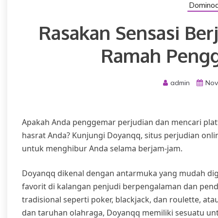
Domino
Rasakan Sensasi Ber
Ramah Pengg
admin
Nov
Apakah Anda penggemar perjudian dan mencari pl
hasrat Anda? Kunjungi Doyanqq, situs perjudian o
untuk menghibur Anda selama berjam-jam.
Doyanqq dikenal dengan antarmuka yang mudah digu
favorit di kalangan penjudi berpengalaman dan pen
tradisional seperti poker, blackjack, dan roulette, at
dan taruhan olahraga, Doyanqq memiliki sesuatu un