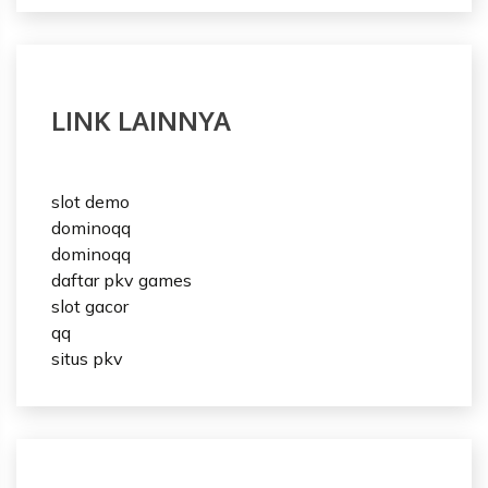
LINK LAINNYA
slot demo
dominoqq
dominoqq
daftar pkv games
slot gacor
qq
situs pkv