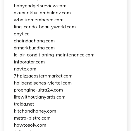
babygadgetsreview.com
akupunktur-ambulanz.com
whatiremembered.com
linq-condo-beautyworld.com
ebyt.cc
chaindaohang.com
drmarkbuddha.com
lg-air-conditioning-maintenance.com
infoorator.com
novte.com
7hpizzaeasternmarket.com
hollaendisches-viertel.com
proengine-ultra24.com
lifewithoutlanyards.com
traida.net
kitchandhoney.com
metro-bistro.com
howtosolv.com