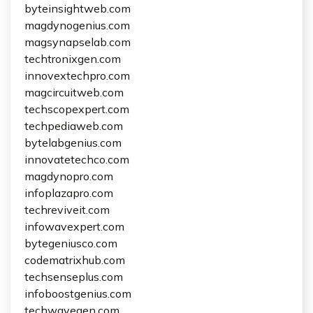
byteinsightweb.com
magdynogenius.com
magsynapselab.com
techtronixgen.com
innovextechpro.com
magcircuitweb.com
techscopexpert.com
techpediaweb.com
bytelabgenius.com
innovatetechco.com
magdynopro.com
infoplazapro.com
techreviveit.com
infowavexpert.com
bytegeniusco.com
codematrixhub.com
techsenseplus.com
infoboostgenius.com
techwavegen.com