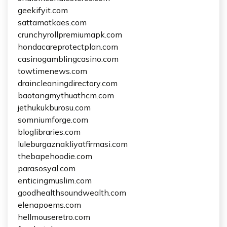
geekifyit.com
sattamatkaes.com
crunchyrollpremiumapk.com
hondacareprotectplan.com
casinogamblingcasino.com
towtimenews.com
draincleaningdirectory.com
baotangmythuathcm.com
jethukukburosu.com
somniumforge.com
bloglibraries.com
luleburgaznakliyatfirmasi.com
thebapehoodie.com
parasosyal.com
enticingmuslim.com
goodhealthsoundwealth.com
elenapoems.com
hellmouseretro.com