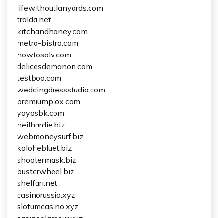
lifewithoutlanyards.com
traida.net
kitchandhoney.com
metro-bistro.com
howtosolv.com
delicesdemanon.com
testboo.com
weddingdressstudio.com
premiumplox.com
yayosbk.com
neilhardie.biz
webmoneysurf.biz
kolohebluet.biz
shootermask.biz
busterwheel.biz
shelfari.net
casinorussia.xyz
slotumcasino.xyz