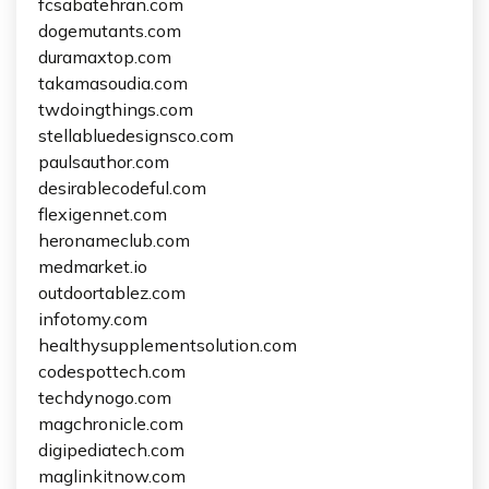
fcsabatehran.com
dogemutants.com
duramaxtop.com
takamasoudia.com
twdoingthings.com
stellabluedesignsco.com
paulsauthor.com
desirablecodeful.com
flexigennet.com
heronameclub.com
medmarket.io
outdoortablez.com
infotomy.com
healthysupplementsolution.com
codespottech.com
techdynogo.com
magchronicle.com
digipediatech.com
maglinkitnow.com