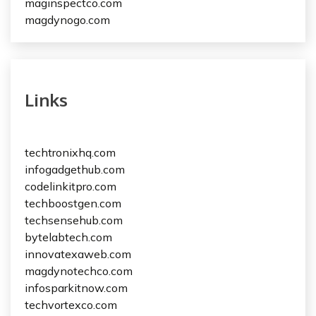
maginspectco.com
magdynogo.com
Links
techtronixhq.com
infogadgethub.com
codelinkitpro.com
techboostgen.com
techsensehub.com
bytelabtech.com
innovatexaweb.com
magdynotechco.com
infosparkitnow.com
techvortexco.com