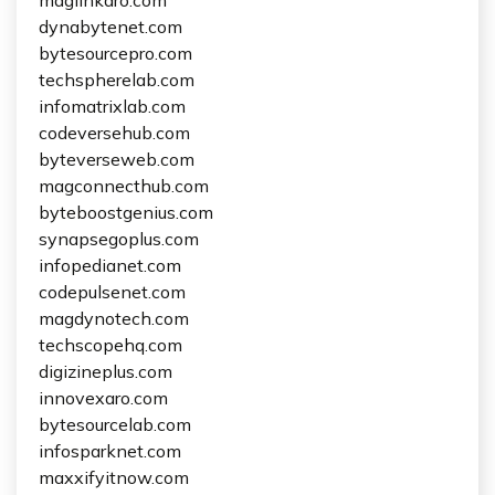
maglinkaro.com
dynabytenet.com
bytesourcepro.com
techspherelab.com
infomatrixlab.com
codeversehub.com
byteverseweb.com
magconnecthub.com
byteboostgenius.com
synapsegoplus.com
infopedianet.com
codepulsenet.com
magdynotech.com
techscopehq.com
digizineplus.com
innovexaro.com
bytesourcelab.com
infosparknet.com
maxxifyitnow.com