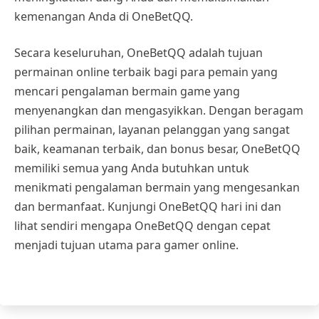
kemenangan Anda di OneBetQQ.
Secara keseluruhan, OneBetQQ adalah tujuan
permainan online terbaik bagi para pemain yang
mencari pengalaman bermain game yang
menyenangkan dan mengasyikkan. Dengan beragam
pilihan permainan, layanan pelanggan yang sangat
baik, keamanan terbaik, dan bonus besar, OneBetQQ
memiliki semua yang Anda butuhkan untuk
menikmati pengalaman bermain yang mengesankan
dan bermanfaat. Kunjungi OneBetQQ hari ini dan
lihat sendiri mengapa OneBetQQ dengan cepat
menjadi tujuan utama para gamer online.