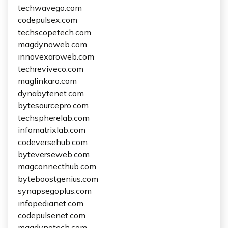
techwavego.com
codepulsex.com
techscopetech.com
magdynoweb.com
innovexaroweb.com
techreviveco.com
maglinkaro.com
dynabytenet.com
bytesourcepro.com
techspherelab.com
infomatrixlab.com
codeversehub.com
byteverseweb.com
magconnecthub.com
byteboostgenius.com
synapsegoplus.com
infopedianet.com
codepulsenet.com
magdynotech.com