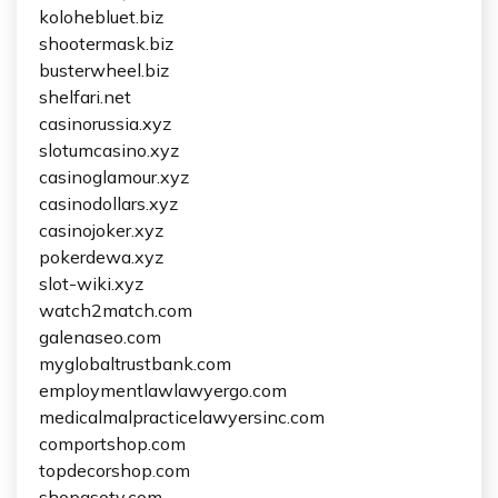
kolohebluet.biz
shootermask.biz
busterwheel.biz
shelfari.net
casinorussia.xyz
slotumcasino.xyz
casinoglamour.xyz
casinodollars.xyz
casinojoker.xyz
pokerdewa.xyz
slot-wiki.xyz
watch2match.com
galenaseo.com
myglobaltrustbank.com
employmentlawlawyergo.com
medicalmalpracticelawyersinc.com
comportshop.com
topdecorshop.com
shopasotv.com