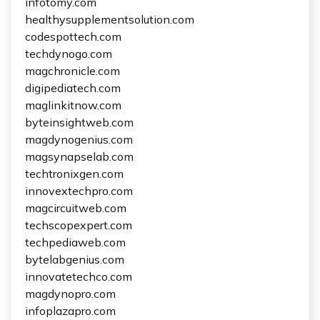
infotomy.com
healthysupplementsolution.com
codespottech.com
techdynogo.com
magchronicle.com
digipediatech.com
maglinkitnow.com
byteinsightweb.com
magdynogenius.com
magsynapselab.com
techtronixgen.com
innovextechpro.com
magcircuitweb.com
techscopexpert.com
techpediaweb.com
bytelabgenius.com
innovatetechco.com
magdynopro.com
infoplazapro.com