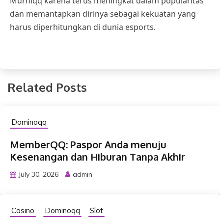
Murniqq karena terus meningkat dalam popularitas
dan memantapkan dirinya sebagai kekuatan yang
harus diperhitungkan di dunia esports.
Related Posts
Dominoqq
MemberQQ: Paspor Anda menuju
Kesenangan dan Hiburan Tanpa Akhir
July 30, 2026
admin
Casino
Dominoqq
Slot