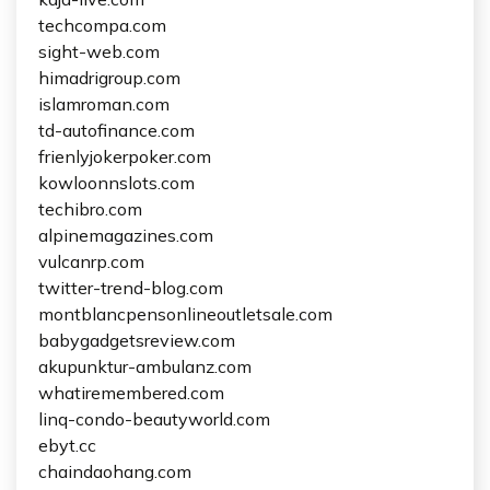
techcompa.com
sight-web.com
himadrigroup.com
islamroman.com
td-autofinance.com
frienlyjokerpoker.com
kowloonnslots.com
techibro.com
alpinemagazines.com
vulcanrp.com
twitter-trend-blog.com
montblancpensonlineoutletsale.com
babygadgetsreview.com
akupunktur-ambulanz.com
whatiremembered.com
linq-condo-beautyworld.com
ebyt.cc
chaindaohang.com