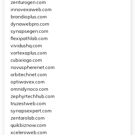
zenturogen.com
innovexaweb.com
brandioplus.com
dynawebpro.com
synapsegen.com
flexipathlab.com
vividushq.com
vortexaplus.com
cubixiogo.com
novuspherenet.com
orbitechnet.com
optiwavex.com
omnidynoco.com
zephyrtechhub.com
truzestweb.com
synapsexpert.com
zentarolab.com
quikbiznow.com
xceleroweb.com