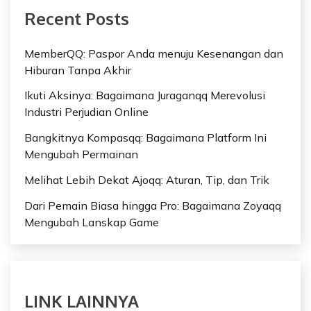
g
Recent Posts
a
MemberQQ: Paspor Anda menuju Kesenangan dan
t
Hiburan Tanpa Akhir
i
Ikuti Aksinya: Bagaimana Juraganqq Merevolusi
o
Industri Perjudian Online
n
Bangkitnya Kompasqq: Bagaimana Platform Ini
Mengubah Permainan
Melihat Lebih Dekat Ajoqq: Aturan, Tip, dan Trik
Dari Pemain Biasa hingga Pro: Bagaimana Zoyaqq
Mengubah Lanskap Game
LINK LAINNYA