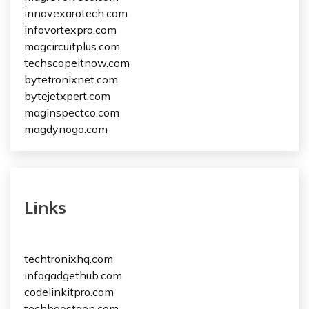
innovexarotech.com
infovortexpro.com
magcircuitplus.com
techscopeitnow.com
bytetronixnet.com
bytejetxpert.com
maginspectco.com
magdynogo.com
Links
techtronixhq.com
infogadgethub.com
codelinkitpro.com
techboostgen.com