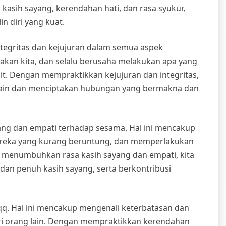
 kasih sayang, kerendahan hati, dan rasa syukur,
n diri yang kuat.
ntegritas dan kejujuran dalam semua aspek
indakan kita, dan selalu berusaha melakukan apa yang
it. Dengan mempraktikkan kejujuran dan integritas,
ain dan menciptakan hubungan yang bermakna dan
sayang dan empati terhadap sesama. Hal ini mencakup
reka yang kurang beruntung, dan memperlakukan
 menumbuhkan rasa kasih sayang dan empati, kita
dan penuh kasih sayang, serta berkontribusi
qq. Hal ini mencakup mengenali keterbatasan dan
dari orang lain. Dengan mempraktikkan kerendahan