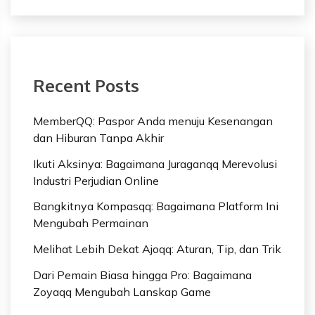
Recent Posts
MemberQQ: Paspor Anda menuju Kesenangan
dan Hiburan Tanpa Akhir
Ikuti Aksinya: Bagaimana Juraganqq Merevolusi
Industri Perjudian Online
Bangkitnya Kompasqq: Bagaimana Platform Ini
Mengubah Permainan
Melihat Lebih Dekat Ajoqq: Aturan, Tip, dan Trik
Dari Pemain Biasa hingga Pro: Bagaimana
Zoyaqq Mengubah Lanskap Game