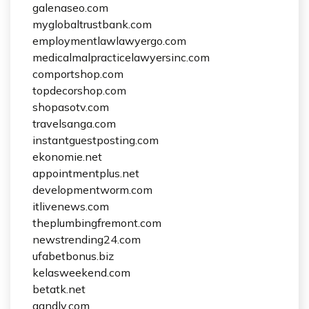
galenaseo.com
myglobaltrustbank.com
employmentlawlawyergo.com
medicalmalpracticelawyersinc.com
comportshop.com
topdecorshop.com
shopasotv.com
travelsanga.com
instantguestposting.com
ekonomie.net
appointmentplus.net
developmentworm.com
itlivenews.com
theplumbingfremont.com
newstrending24.com
ufabetbonus.biz
kelasweekend.com
betatk.net
aandly.com