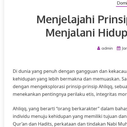
Domi
Menjelajahi Prins
Menjalani Hidu
admin
Ja
Di dunia yang penuh dengan gangguan dan kekacaua
kehidupan yang lebih bermakna dan memuaskan. Sala
dengan mengeksplorasi prinsip-prinsip Ahliqq, sebu
menekankan pentingnya perilaku etis, integritas mor
Ahliqq, yang berarti “orang berkarakter” dalam bah
individu menuju kehidupan yang memiliki tujuan dan m
Qur’an dan Hadits, perkataan dan tindakan Nabi Muh