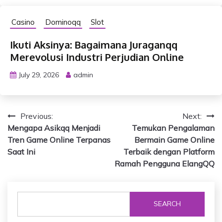
Casino
Dominoqq
Slot
Ikuti Aksinya: Bagaimana Juraganqq
Merevolusi Industri Perjudian Online
July 29, 2026
admin
P
Previous:
Next:
Mengapa Asikqq Menjadi
Temukan Pengalaman
o
Tren Game Online Terpanas
Bermain Game Online
s
Saat Ini
Terbaik dengan Platform
Ramah Pengguna ElangQQ
t
n
SEARCH
a