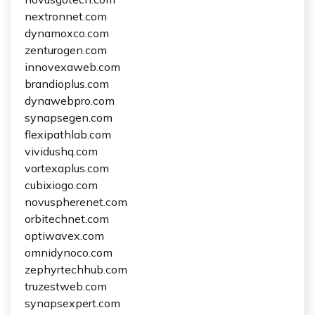
nextronnet.com
dynamoxco.com
zenturogen.com
innovexaweb.com
brandioplus.com
dynawebpro.com
synapsegen.com
flexipathlab.com
vividushq.com
vortexaplus.com
cubixiogo.com
novuspherenet.com
orbitechnet.com
optiwavex.com
omnidynoco.com
zephyrtechhub.com
truzestweb.com
synapsexpert.com