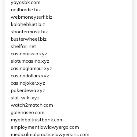
yayosbk.com
neilhardie.biz
webmoneysurf.biz
kolohebluet.biz
shootermask.biz
busterwheel.biz
shelfari.net
casinorussia.xyz
slotumcasino.xyz
casinoglamour.xyz
casinodollars.xyz
casinojoker.xyz
pokerdewa.xyz
slot-wiki.xyz
watch2match.com
galenaseo.com
myglobaltrustbank.com
employmentlawlawyergo.com
medicalmalpracticelawyersinc.com