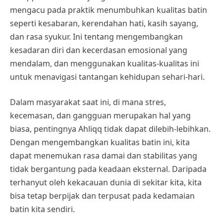
mengacu pada praktik menumbuhkan kualitas batin
seperti kesabaran, kerendahan hati, kasih sayang,
dan rasa syukur. Ini tentang mengembangkan
kesadaran diri dan kecerdasan emosional yang
mendalam, dan menggunakan kualitas-kualitas ini
untuk menavigasi tantangan kehidupan sehari-hari.
Dalam masyarakat saat ini, di mana stres,
kecemasan, dan gangguan merupakan hal yang
biasa, pentingnya Ahliqq tidak dapat dilebih-lebihkan.
Dengan mengembangkan kualitas batin ini, kita
dapat menemukan rasa damai dan stabilitas yang
tidak bergantung pada keadaan eksternal. Daripada
terhanyut oleh kekacauan dunia di sekitar kita, kita
bisa tetap berpijak dan terpusat pada kedamaian
batin kita sendiri.