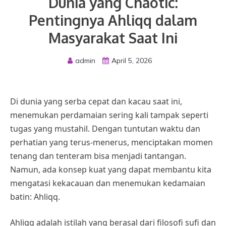
Dunia yang Chaotic:
Pentingnya Ahliqq dalam
Masyarakat Saat Ini
admin
April 5, 2026
Di dunia yang serba cepat dan kacau saat ini,
menemukan perdamaian sering kali tampak seperti
tugas yang mustahil. Dengan tuntutan waktu dan
perhatian yang terus-menerus, menciptakan momen
tenang dan tenteram bisa menjadi tantangan.
Namun, ada konsep kuat yang dapat membantu kita
mengatasi kekacauan dan menemukan kedamaian
batin: Ahliqq.
Ahliqq adalah istilah yang berasal dari filosofi sufi dan