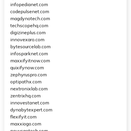
infopedianet.com
codepulsenet.com
magdynotech.com
techscopehq.com
digizineplus.com
innovexaro.com
bytesourcelab.com
infosparknet.com
maxxifyitnow.com
quixifynow.com
zephyruspro.com
optipathx.com
nextronixlab.com
zentrixhq.com
innovestanet.com
dynabytexpert.com
flexifyit.com
maxxiogo.com
novusgotech.com