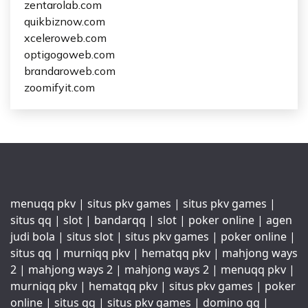
zentarolab.com
quikbiznow.com
xceleroweb.com
optigogoweb.com
brandaroweb.com
zoomifyit.com
menuqq pkv
|
situs pkv games
|
situs pkv games
|
situs qq
|
slot
|
bandarqq
|
slot
|
poker online
|
agen
judi bola
|
situs slot
|
situs pkv games
|
poker online
|
situs qq
|
murniqq pkv
|
hematqq pkv
|
mahjong ways
2
|
mahjong ways 2
|
mahjong ways 2
|
menuqq pkv
|
murniqq pkv
|
hematqq pkv
|
situs pkv games
|
poker
online
|
situs qq
|
situs pkv games
|
domino qq
|