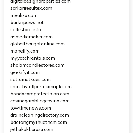
digitaldesignproperties.com
sarkariresultex.com
mealizo.com
barknpaws.net
cellostore.info
asmediamaker.com
globalthoughtonline.com
moneiify.com
myyatchrentals.com
shalomcandlestores.com
geekifyit.com
sattamatkaes.com
crunchyrollpremiumapk.com
hondacareprotectplan.com
casinogamblingcasino.com
towtimenews.com
draincleaningdirectory.com
baotangmythuathcm.com
jethukukburosu.com