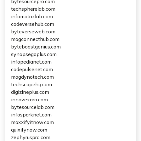
bytesourcepro.com
techspherelab.com
infomatrixlab.com
codeversehub.com
byteverseweb.com
magconnecthub.com
byteboostgenius.com
synapsegoplus.com
infopedianet.com
codepulsenet.com
magdynotech.com
techscopehq.com
digizineplus.com
innovexaro.com
bytesourcelab.com
infosparknet.com
maxxifyitnow.com
quixifynow.com
zephyruspro.com