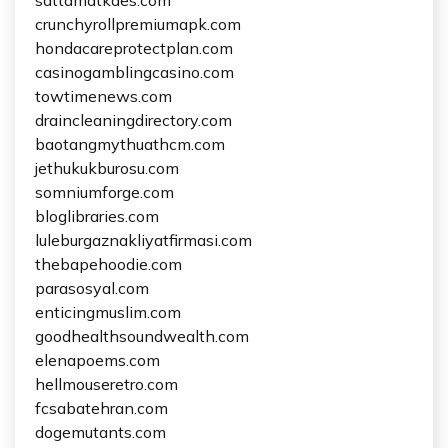
sattamatkaes.com
crunchyrollpremiumapk.com
hondacareprotectplan.com
casinogamblingcasino.com
towtimenews.com
draincleaningdirectory.com
baotangmythuathcm.com
jethukukburosu.com
somniumforge.com
bloglibraries.com
luleburgaznakliyatfirmasi.com
thebapehoodie.com
parasosyal.com
enticingmuslim.com
goodhealthsoundwealth.com
elenapoems.com
hellmouseretro.com
fcsabatehran.com
dogemutants.com