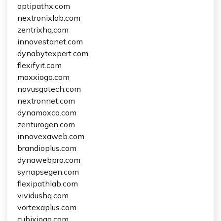
optipathx.com
nextronixlab.com
zentrixhq.com
innovestanet.com
dynabytexpert.com
flexifyit.com
maxxiogo.com
novusgotech.com
nextronnet.com
dynamoxco.com
zenturogen.com
innovexaweb.com
brandioplus.com
dynawebpro.com
synapsegen.com
flexipathlab.com
vividushq.com
vortexaplus.com
cubixiogo.com