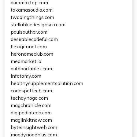
duramaxtop.com
takamasoudia.com
twdoingthings.com
stellabluedesignsco.com
paulsauthor.com
desirablecodeful.com
flexigennet.com
heronameclub.com
medmarket.io
outdoortablez.com
infotomy.com
healthysupplementsolution.com
codespottech.com
techdynogo.com
magchronicle.com
digipediatech.com
maglinkitnow.com
byteinsightweb.com
magdynogenius.com