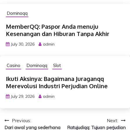
Dominoqq
MemberQQ: Paspor Anda menuju
Kesenangan dan Hiburan Tanpa Akhir
July 30, 2026
admin
Casino
Dominoqq
Slot
Ikuti Aksinya: Bagaimana Juraganqq
Merevolusi Industri Perjudian Online
July 29, 2026
admin
P
Previous:
Next:
Dari awal yang sederhana
Ratujudiqq: Tujuan perjudian