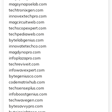
magsynapselab.com
techtronixgen.com
innovextechpro.com
magcircuitweb.com
techscopexpert.com
techpediaweb.com
bytelabgenius.com
innovatetechco.com
magdynopro.com
infoplazapro.com
techreviveit.com
infowavexpert.com
bytegeniusco.com
codematrixhub.com
techsenseplus.com
infoboostgenius.com
techwavegen.com
bytesavvypro.com