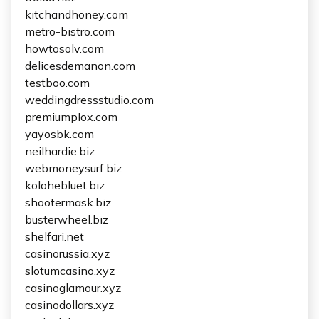
kitchandhoney.com
metro-bistro.com
howtosolv.com
delicesdemanon.com
testboo.com
weddingdressstudio.com
premiumplox.com
yayosbk.com
neilhardie.biz
webmoneysurf.biz
kolohebluet.biz
shootermask.biz
busterwheel.biz
shelfari.net
casinorussia.xyz
slotumcasino.xyz
casinoglamour.xyz
casinodollars.xyz