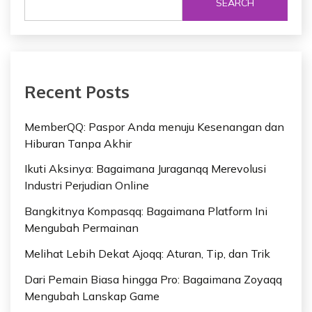
SEARCH
a
v
i
Recent Posts
g
a
MemberQQ: Paspor Anda menuju Kesenangan dan
Hiburan Tanpa Akhir
t
Ikuti Aksinya: Bagaimana Juraganqq Merevolusi
i
Industri Perjudian Online
o
Bangkitnya Kompasqq: Bagaimana Platform Ini
n
Mengubah Permainan
Melihat Lebih Dekat Ajoqq: Aturan, Tip, dan Trik
Dari Pemain Biasa hingga Pro: Bagaimana Zoyaqq
Mengubah Lanskap Game