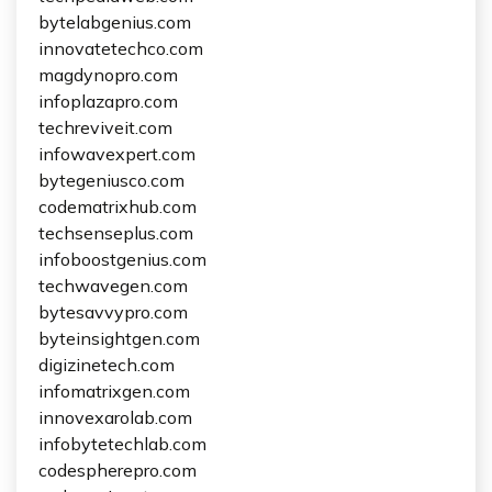
bytelabgenius.com
innovatetechco.com
magdynopro.com
infoplazapro.com
techreviveit.com
infowavexpert.com
bytegeniusco.com
codematrixhub.com
techsenseplus.com
infoboostgenius.com
techwavegen.com
bytesavvypro.com
byteinsightgen.com
digizinetech.com
infomatrixgen.com
innovexarolab.com
infobytetechlab.com
codespherepro.com