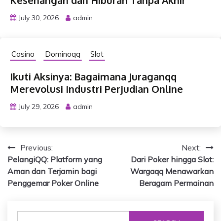
July 30, 2026
admin
Casino
Dominoqq
Slot
Ikuti Aksinya: Bagaimana Juraganqq
Merevolusi Industri Perjudian Online
July 29, 2026
admin
P
Previous:
Next:
PelangiQQ: Platform yang
Dari Poker hingga Slot:
o
Aman dan Terjamin bagi
Wargaqq Menawarkan
s
Penggemar Poker Online
Beragam Permainan
t
n