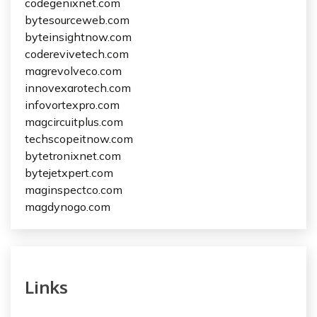
codegenixnet.com
bytesourceweb.com
byteinsightnow.com
coderevivetech.com
magrevolveco.com
innovexarotech.com
infovortexpro.com
magcircuitplus.com
techscopeitnow.com
bytetronixnet.com
bytejetxpert.com
maginspectco.com
magdynogo.com
Links