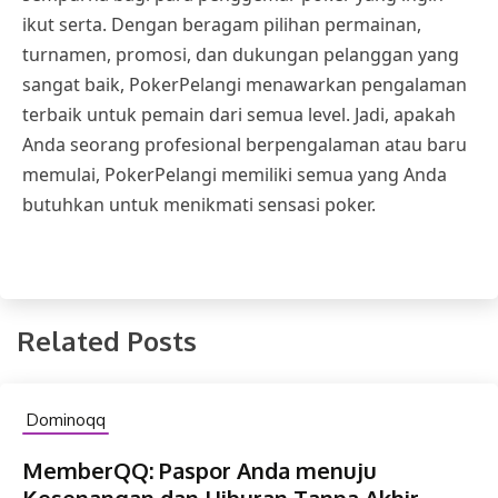
ikut serta. Dengan beragam pilihan permainan,
turnamen, promosi, dan dukungan pelanggan yang
sangat baik, PokerPelangi menawarkan pengalaman
terbaik untuk pemain dari semua level. Jadi, apakah
Anda seorang profesional berpengalaman atau baru
memulai, PokerPelangi memiliki semua yang Anda
butuhkan untuk menikmati sensasi poker.
Related Posts
Dominoqq
MemberQQ: Paspor Anda menuju
Kesenangan dan Hiburan Tanpa Akhir