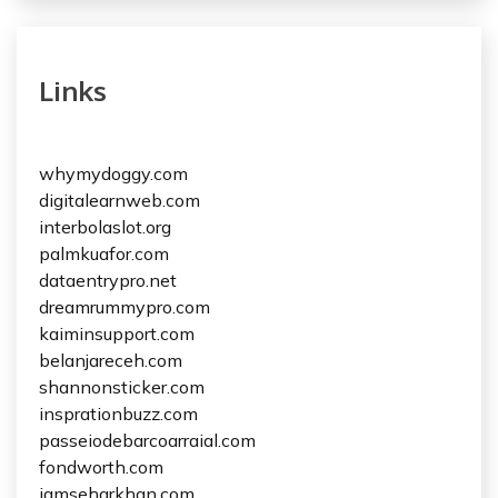
Links
whymydoggy.com
digitalearnweb.com
interbolaslot.org
palmkuafor.com
dataentrypro.net
dreamrummypro.com
kaiminsupport.com
belanjareceh.com
shannonsticker.com
insprationbuzz.com
passeiodebarcoarraial.com
fondworth.com
iamseharkhan.com