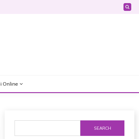
h dan cepat.
RPERCAYA DENGAN E-
di Online
SEARCH