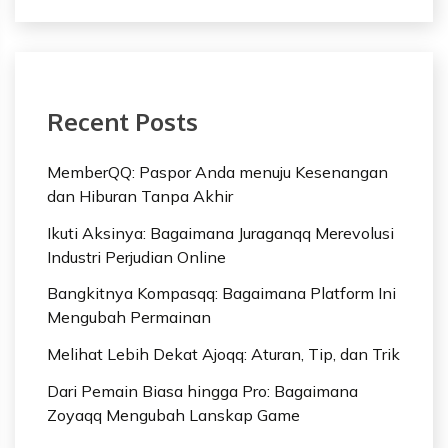
Recent Posts
MemberQQ: Paspor Anda menuju Kesenangan
dan Hiburan Tanpa Akhir
Ikuti Aksinya: Bagaimana Juraganqq Merevolusi
Industri Perjudian Online
Bangkitnya Kompasqq: Bagaimana Platform Ini
Mengubah Permainan
Melihat Lebih Dekat Ajoqq: Aturan, Tip, dan Trik
Dari Pemain Biasa hingga Pro: Bagaimana
Zoyaqq Mengubah Lanskap Game