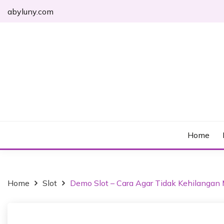
S
abyluny.com
k
i
p
t
o
c
o
n
Mainkan slot online gacor di situs slot terpercaya yang
t
SLOT ONLINE GACO
e
Home
n
t
Home
Slot
Demo Slot – Cara Agar Tidak Kehilangan