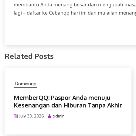
membantu Anda menang besar dan mengubah masa d
lagi – daftar ke Cebanqq hari ini dan mulailah menan
Related Posts
Dominoqq
MemberQQ: Paspor Anda menuju
Kesenangan dan Hiburan Tanpa Akhir
July 30, 2026
admin