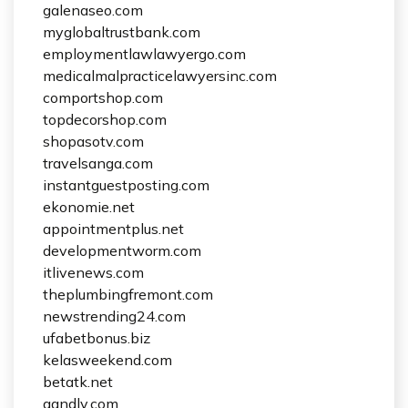
galenaseo.com
myglobaltrustbank.com
employmentlawlawyergo.com
medicalmalpracticelawyersinc.com
comportshop.com
topdecorshop.com
shopasotv.com
travelsanga.com
instantguestposting.com
ekonomie.net
appointmentplus.net
developmentworm.com
itlivenews.com
theplumbingfremont.com
newstrending24.com
ufabetbonus.biz
kelasweekend.com
betatk.net
aandly.com