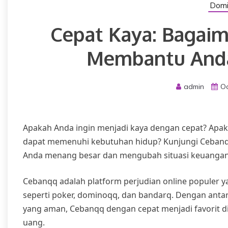
Domi
Cepat Kaya: Bagai
Membantu Anda
admin
Oc
Apakah Anda ingin menjadi kaya dengan cepat? Apaka
dapat memenuhi kebutuhan hidup? Kunjungi Cebanqq
Anda menang besar dan mengubah situasi keuanga
Cebanqq adalah platform perjudian online popule
seperti poker, dominoqq, dan bandarq. Dengan an
yang aman, Cebanqq dengan cepat menjadi favorit d
uang.