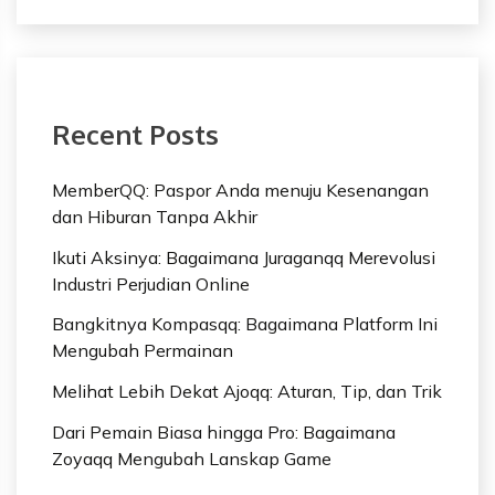
Recent Posts
MemberQQ: Paspor Anda menuju Kesenangan
dan Hiburan Tanpa Akhir
Ikuti Aksinya: Bagaimana Juraganqq Merevolusi
Industri Perjudian Online
Bangkitnya Kompasqq: Bagaimana Platform Ini
Mengubah Permainan
Melihat Lebih Dekat Ajoqq: Aturan, Tip, dan Trik
Dari Pemain Biasa hingga Pro: Bagaimana
Zoyaqq Mengubah Lanskap Game