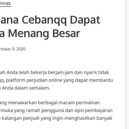
noqq
mana Cebanqq Dapat
 Menang Besar
tober 9, 2025
h Anda lelah bekerja berjam-jam dan nyaris tidak
, platform perjudian online yang dapat membantu
n Anda dalam semalam.
r yang menawarkan berbagai macam permainan
tarmuka yang ramah pengguna dan opsi pembayaran
i kalangan penjudi yang ingin menghasilkan banyak