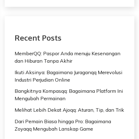
Recent Posts
MemberQQ: Paspor Anda menuju Kesenangan
dan Hiburan Tanpa Akhir
Ikuti Aksinya: Bagaimana Juraganqq Merevolusi
Industri Perjudian Online
Bangkitnya Kompasqq: Bagaimana Platform Ini
Mengubah Permainan
Melihat Lebih Dekat Ajoqq: Aturan, Tip, dan Trik
Dari Pemain Biasa hingga Pro: Bagaimana
Zoyaqq Mengubah Lanskap Game