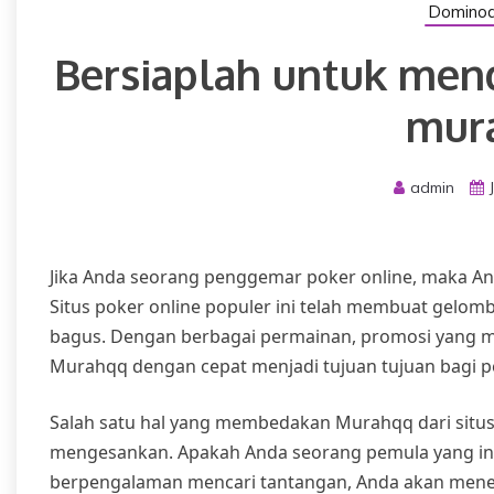
Domino
Bersiaplah untuk men
mur
admin
Jika Anda seorang penggemar poker online, maka 
Situs poker online populer ini telah membuat gelomb
bagus. Dengan berbagai permainan, promosi yang 
Murahqq dengan cepat menjadi tujuan tujuan bagi 
Salah satu hal yang membedakan Murahqq dari situs 
mengesankan. Apakah Anda seorang pemula yang in
berpengalaman mencari tantangan, Anda akan men