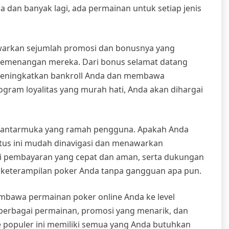
 dan banyak lagi, ada permainan untuk setiap jenis
warkan sejumlah promosi dan bonusnya yang
menangan mereka. Dari bonus selamat datang
 meningkatkan bankroll Anda dan membawa
ogram loyalitas yang murah hati, Anda akan dihargai
h antarmuka yang ramah pengguna. Apakah Anda
itus ini mudah dinavigasi dan menawarkan
 pembayaran yang cepat dan aman, serta dukungan
 keterampilan poker Anda tanpa gangguan apa pun.
embawa permainan poker online Anda ke level
n berbagai permainan, promosi yang menarik, dan
 populer ini memiliki semua yang Anda butuhkan