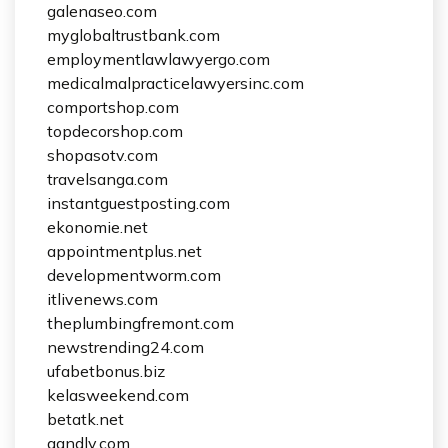
galenaseo.com
myglobaltrustbank.com
employmentlawlawyergo.com
medicalmalpracticelawyersinc.com
comportshop.com
topdecorshop.com
shopasotv.com
travelsanga.com
instantguestposting.com
ekonomie.net
appointmentplus.net
developmentworm.com
itlivenews.com
theplumbingfremont.com
newstrending24.com
ufabetbonus.biz
kelasweekend.com
betatk.net
aandly.com