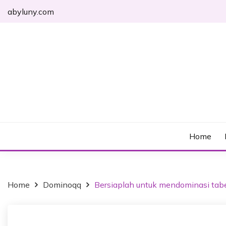
S
abyluny.com
k
i
p
t
o
c
o
n
Mainkan slot online gacor di situs slot terpercaya yang
t
SLOT ONLINE GACO
e
Home
n
t
Home
Dominoqq
Bersiaplah untuk mendominasi tab