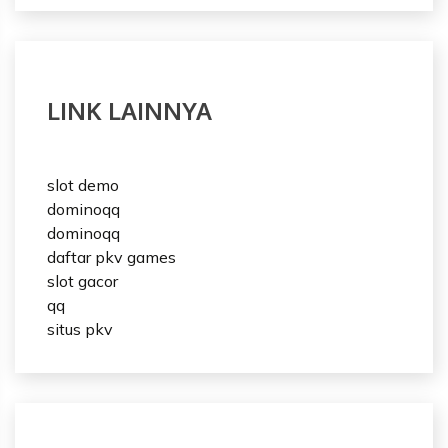
LINK LAINNYA
slot demo
dominoqq
dominoqq
daftar pkv games
slot gacor
qq
situs pkv