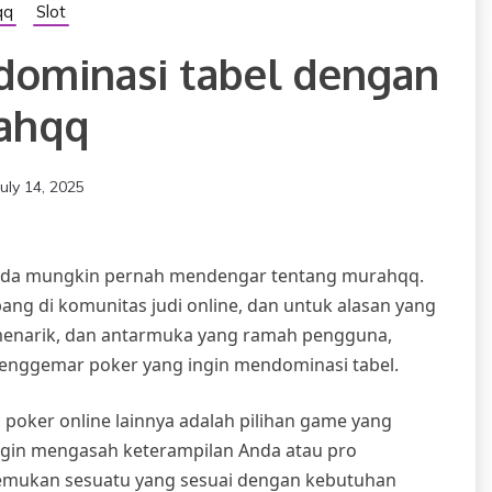
qq
Slot
dominasi tabel dengan
ahqq
July 14, 2025
Anda mungkin pernah mendengar tentang murahqq.
ang di komunitas judi online, dan untuk alasan yang
menarik, dan antarmuka yang ramah pengguna,
penggemar poker yang ingin mendominasi tabel.
poker online lainnya adalah pilihan game yang
gin mengasah keterampilan Anda atau pro
emukan sesuatu yang sesuai dengan kebutuhan