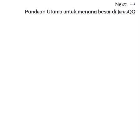
Next:
Panduan Utama untuk menang besar di JurusQQ