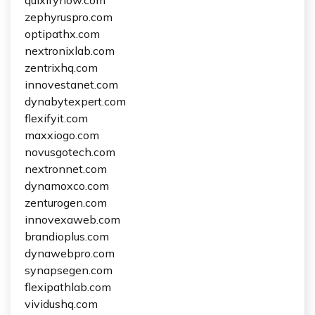
quixifynow.com
zephyruspro.com
optipathx.com
nextronixlab.com
zentrixhq.com
innovestanet.com
dynabytexpert.com
flexifyit.com
maxxiogo.com
novusgotech.com
nextronnet.com
dynamoxco.com
zenturogen.com
innovexaweb.com
brandioplus.com
dynawebpro.com
synapsegen.com
flexipathlab.com
vividushq.com