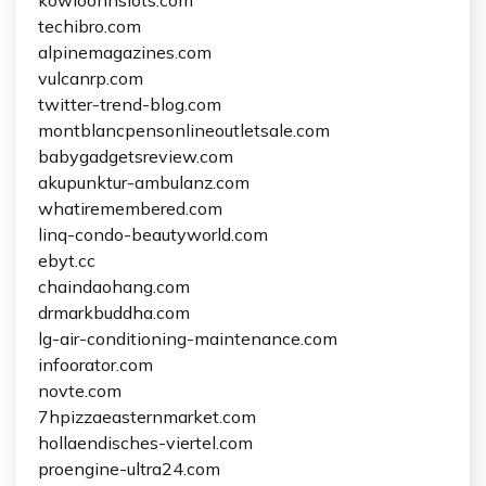
kowloonnslots.com
techibro.com
alpinemagazines.com
vulcanrp.com
twitter-trend-blog.com
montblancpensonlineoutletsale.com
babygadgetsreview.com
akupunktur-ambulanz.com
whatiremembered.com
linq-condo-beautyworld.com
ebyt.cc
chaindaohang.com
drmarkbuddha.com
lg-air-conditioning-maintenance.com
infoorator.com
novte.com
7hpizzaeasternmarket.com
hollaendisches-viertel.com
proengine-ultra24.com