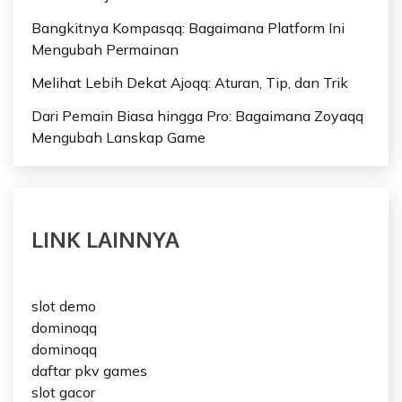
n
Bangkitnya Kompasqq: Bagaimana Platform Ini
Mengubah Permainan
Melihat Lebih Dekat Ajoqq: Aturan, Tip, dan Trik
Dari Pemain Biasa hingga Pro: Bagaimana Zoyaqq
Mengubah Lanskap Game
LINK LAINNYA
slot demo
dominoqq
dominoqq
daftar pkv games
slot gacor