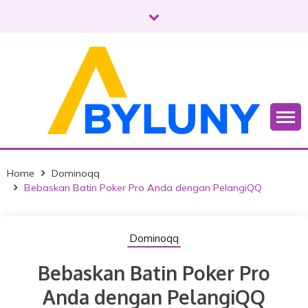
S
k
i
p
t
o
c
o
Mainkan slot online gacor di situs slot terpercaya yang
n
SLOT ONLINE
mendukung e-wallet GoPay untuk transaksi yang lebih
t
mudah dan cepat.
e
Home
Dominoqq
GACOR DI SITUS
Bebaskan Batin Poker Pro Anda dengan PelangiQQ
n
SLOT TERPERCAYA
t
DENGAN E-WALLET
Dominoqq
GOPAY
Bebaskan Batin Poker Pro
Anda dengan PelangiQQ