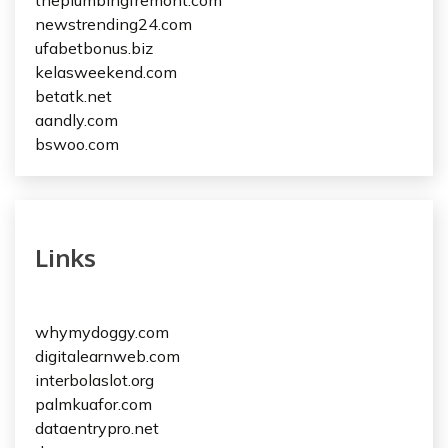
theplumbingfremont.com
newstrending24.com
ufabetbonus.biz
kelasweekend.com
betatk.net
aandly.com
bswoo.com
Links
whymydoggy.com
digitalearnweb.com
interbolaslot.org
palmkuafor.com
dataentrypro.net