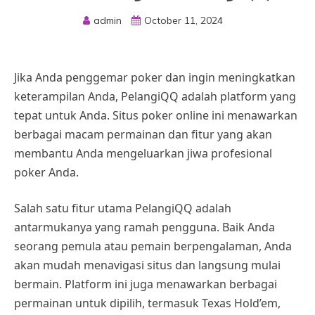
admin
October 11, 2024
Jika Anda penggemar poker dan ingin meningkatkan
keterampilan Anda, PelangiQQ adalah platform yang
tepat untuk Anda. Situs poker online ini menawarkan
berbagai macam permainan dan fitur yang akan
membantu Anda mengeluarkan jiwa profesional
poker Anda.
Salah satu fitur utama PelangiQQ adalah
antarmukanya yang ramah pengguna. Baik Anda
seorang pemula atau pemain berpengalaman, Anda
akan mudah menavigasi situs dan langsung mulai
bermain. Platform ini juga menawarkan berbagai
permainan untuk dipilih, termasuk Texas Hold’em,