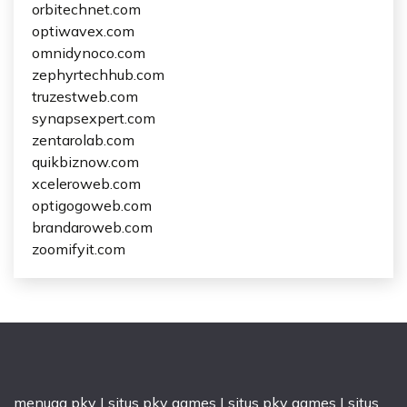
orbitechnet.com
optiwavex.com
omnidynoco.com
zephyrtechhub.com
truzestweb.com
synapsexpert.com
zentarolab.com
quikbiznow.com
xceleroweb.com
optigogoweb.com
brandaroweb.com
zoomifyit.com
menuqq pkv
|
situs pkv games
|
situs pkv games
|
situs