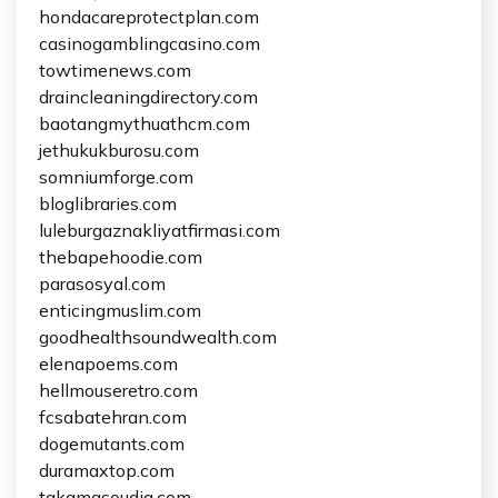
hondacareprotectplan.com
casinogamblingcasino.com
towtimenews.com
draincleaningdirectory.com
baotangmythuathcm.com
jethukukburosu.com
somniumforge.com
bloglibraries.com
luleburgaznakliyatfirmasi.com
thebapehoodie.com
parasosyal.com
enticingmuslim.com
goodhealthsoundwealth.com
elenapoems.com
hellmouseretro.com
fcsabatehran.com
dogemutants.com
duramaxtop.com
takamasoudia.com