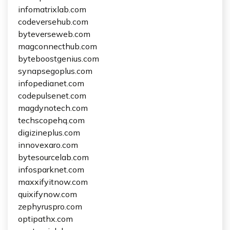
infomatrixlab.com
codeversehub.com
byteverseweb.com
magconnecthub.com
byteboostgenius.com
synapsegoplus.com
infopedianet.com
codepulsenet.com
magdynotech.com
techscopehq.com
digizineplus.com
innovexaro.com
bytesourcelab.com
infosparknet.com
maxxifyitnow.com
quixifynow.com
zephyruspro.com
optipathx.com