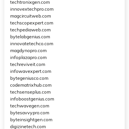
techtronixgen.com
innovextechpro.com
magcircuitweb.com
techscopexpert.com
techpediaweb.com
bytelabgenius.com
innovatetechco.com
magdynopro.com
infoplazapro.com
techreviveit.com
infowavexpert.com
bytegeniusco.com
codematrixhub.com
techsenseplus.com
infoboostgenius.com
techwavegen.com
bytesavvypro.com
byteinsightgen.com
digizinetech.com