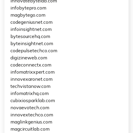
innovatebytelab.com
infobytepro.com
magbytego.com
codegeniusnet.com
infoinsightnet.com
bytesourcehq.com
byteinsightnet.com
codepulsetechco.com
digizineweb.com
codeconnectx.com
infomatrixxpert.com
innovexaronet.com
techvistanow.com
infomatrixhq.com
cubixiosparklab.com
novaevotech.com
innovextechco.com
maglinkgenius.com
magcircuitlab.com