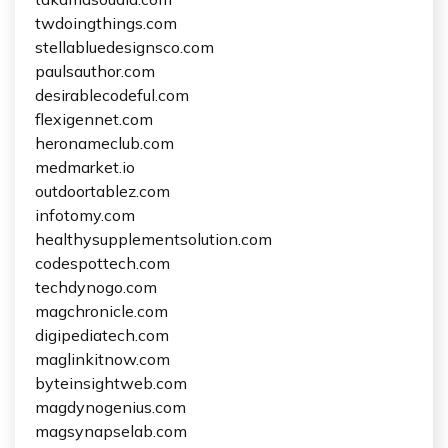
twdoingthings.com
stellabluedesignsco.com
paulsauthor.com
desirablecodeful.com
flexigennet.com
heronameclub.com
medmarket.io
outdoortablez.com
infotomy.com
healthysupplementsolution.com
codespottech.com
techdynogo.com
magchronicle.com
digipediatech.com
maglinkitnow.com
byteinsightweb.com
magdynogenius.com
magsynapselab.com