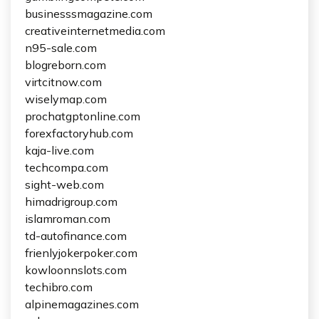
businesssmagazine.com
creativeinternetmedia.com
n95-sale.com
blogreborn.com
virtcitnow.com
wiselymap.com
prochatgptonline.com
forexfactoryhub.com
kaja-live.com
techcompa.com
sight-web.com
himadrigroup.com
islamroman.com
td-autofinance.com
frienlyjokerpoker.com
kowloonnslots.com
techibro.com
alpinemagazines.com