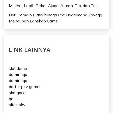
Melihat Lebih Dekat Ajoqq: Aturan, Tip, dan Trik
n
Dari Pemain Biasa hingga Pro: Bagaimana Zoyaqq
Mengubah Lanskap Game
LINK LAINNYA
slot demo
dominoqq
dominoqq
daftar pkv games
slot gacor
qq
situs pkv