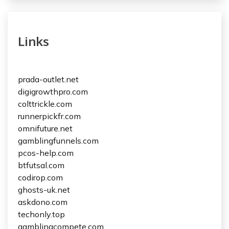
Links
prada-outlet.net
digigrowthpro.com
colttrickle.com
runnerpickfr.com
omnifuture.net
gamblingfunnels.com
pcos-help.com
btfutsal.com
codirop.com
ghosts-uk.net
askdono.com
techonly.top
gamblingcompete.com