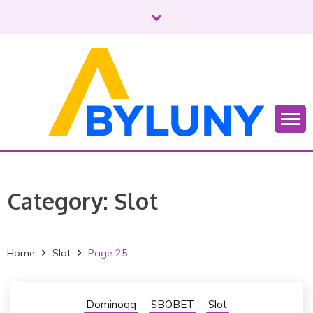
S
k
i
p
t
o
c
o
n
Mainkan slot online gacor di situs slot terpercaya yang
SLOT ONLINE
mendukung e-wallet GoPay untuk transaksi yang lebih
t
mudah dan cepat.
e
GACOR DI SITUS
n
Category:
Slot
SLOT TERPERCAYA
t
DENGAN E-WALLET
Home
Slot
Page 25
GOPAY
Dominoqq
SBOBET
Slot