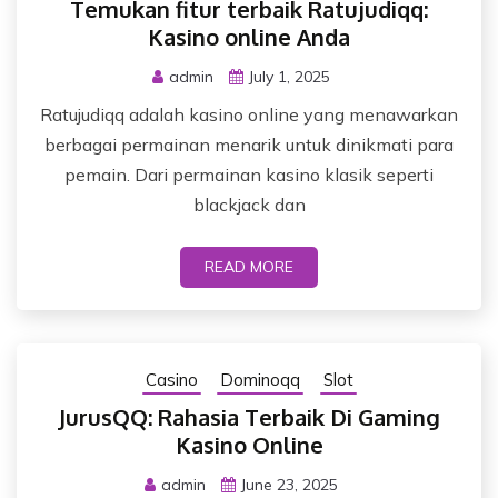
Temukan fitur terbaik Ratujudiqq:
Kasino online Anda
admin
July 1, 2025
Ratujudiqq adalah kasino online yang menawarkan
berbagai permainan menarik untuk dinikmati para
pemain. Dari permainan kasino klasik seperti
blackjack dan
READ MORE
Casino
Dominoqq
Slot
JurusQQ: Rahasia Terbaik Di Gaming
Kasino Online
admin
June 23, 2025