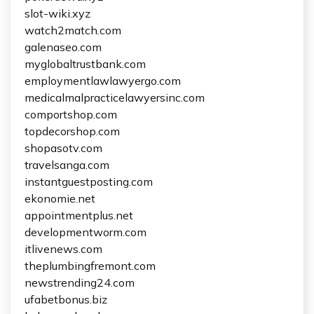
slot-wiki.xyz
watch2match.com
galenaseo.com
myglobaltrustbank.com
employmentlawlawyergo.com
medicalmalpracticelawyersinc.com
comportshop.com
topdecorshop.com
shopasotv.com
travelsanga.com
instantguestposting.com
ekonomie.net
appointmentplus.net
developmentworm.com
itlivenews.com
theplumbingfremont.com
newstrending24.com
ufabetbonus.biz