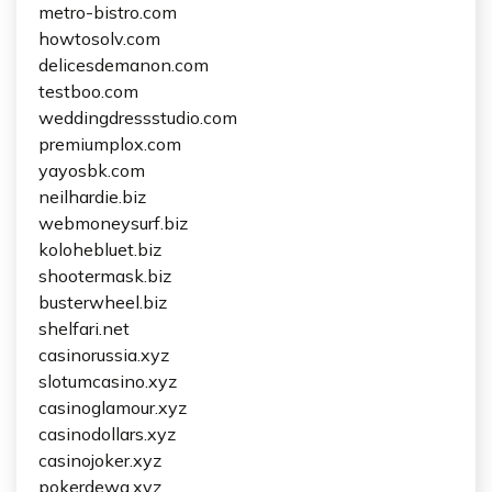
metro-bistro.com
howtosolv.com
delicesdemanon.com
testboo.com
weddingdressstudio.com
premiumplox.com
yayosbk.com
neilhardie.biz
webmoneysurf.biz
kolohebluet.biz
shootermask.biz
busterwheel.biz
shelfari.net
casinorussia.xyz
slotumcasino.xyz
casinoglamour.xyz
casinodollars.xyz
casinojoker.xyz
pokerdewa.xyz